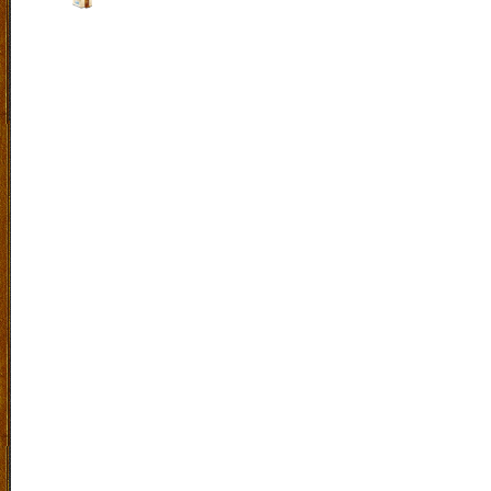
Indonesia. |
Klik Peta
Laboratorium Bahasa
|
SiteMap
|
RSS
|
Exucet Time 