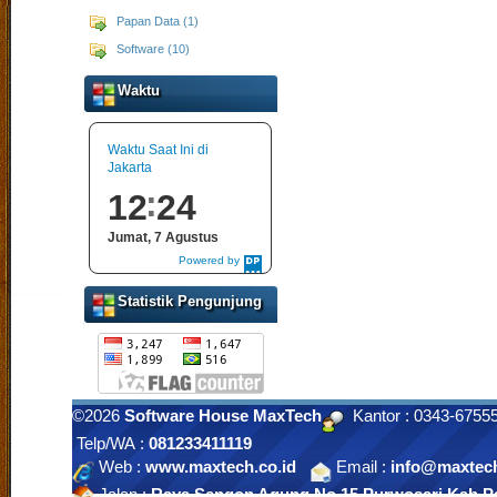
Papan Data (1)
Software (10)
Waktu
Waktu Saat Ini di
Jakarta
12
24
Jumat, 7 Agustus
Powered by
DaysPedia.com
Statistik Pengunjung
©2026
Software House MaxTech
Kantor : 0343-675
Telp/WA :
081233411119
Web :
www.maxtech.co.id
Email :
info@maxtech
Jalan :
Raya Sengon Agung No 15 Purwosari Kab.Pa