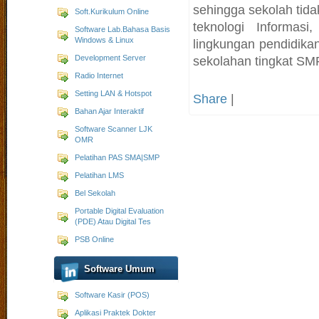
sehingga sekolah tida
Soft.Kurikulum Online
teknologi Informas
Software Lab.Bahasa Basis
Windows & Linux
lingkungan pendidika
Development Server
sekolahan tingkat SM
Radio Internet
Setting LAN & Hotspot
Share
|
Bahan Ajar Interaktif
Software Scanner LJK
OMR
Pelatihan PAS SMA|SMP
Pelatihan LMS
Bel Sekolah
Portable Digital Evaluation
(PDE) Atau Digital Tes
PSB Online
Software Umum
Software Kasir (POS)
Aplikasi Praktek Dokter