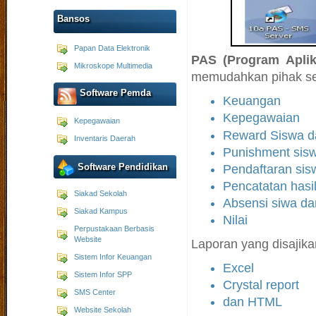
Bansos
Papan Data Elektronik
PAS (Program Aplik
Mikroskope Multimedia
memudahkan pihak sek
Software Pemda
Keuangan
Kepegawaian
Kepegawaian
Reward Siswa d
Inventaris Daerah
Punishment sis
Software Pendidikan
Pendaftaran sis
Pencatatan hasil
Siakad Sekolah
Absensi siwa da
Siakad Kampus
Nilai
Perpustakaan Berbasis
Website
Laporan yang disajika
Sistem Infor Keuangan
Excel
Sistem Infor SPP
Crystal report
SMS Center
dan HTML
Website Sekolah