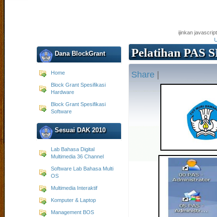
ijinkan javascri
U
Pelatihan PAS
Dana BlockGrant
Home
Share
|
Block Grant Spesifikasi
Hardware
Block Grant Spesifikasi
Software
Sesuai DAK 2010
Lab Bahasa Digital
Multimedia 36 Channel
Software Lab Bahasa Multi
OS
Multimedia Interaktif
Komputer & Laptop
Management BOS