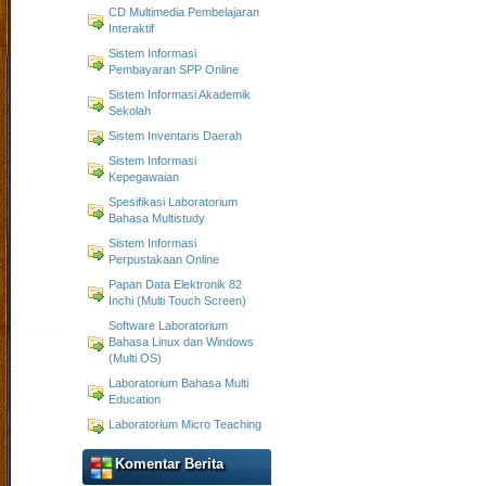
CD Multimedia Pembelajaran
Interaktif
Sistem Informasi
Pembayaran SPP Online
Sistem Informasi Akademik
Sekolah
Sistem Inventaris Daerah
Sistem Informasi
Kepegawaian
Spesifikasi Laboratorium
Bahasa Multistudy
Sistem Informasi
Perpustakaan Online
Papan Data Elektronik 82
Inchi (Multi Touch Screen)
Software Laboratorium
Bahasa Linux dan Windows
(Multi OS)
Laboratorium Bahasa Multi
Education
Laboratorium Micro Teaching
Komentar Berita