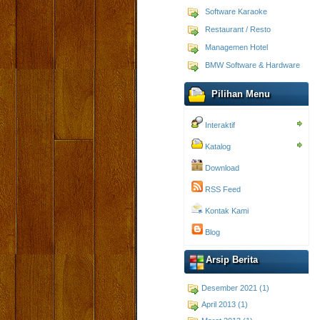
Software Karaoke
Restaurant / Resto
Managemen Hotel
BMW Software & Hardware
Pilihan Menu
Interaktif
Katalog
Download
RSS Feed
Kontak Kami
Blog
Arsip Berita
Desember 2021 (1)
April 2013 (1)