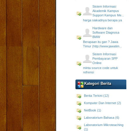
Sistem Informasi
Akademik Kampus
Support Kampus Me...
harga siakadnya berapa ya
Hardware dan
Software Diagnosa
BMW
Berapaan itu gan ? Jawa
Timur (http://www.jawatim...
Sistem Informasi
Pembayaran SPP
Online
minta source code untuk
refrensi
Kategori Berita
Berita Terkini (12)
Komputer Dan Internet (2)
NetBook (1)
Laboratorium Bahasa (6)
Laboratorium Mikroteaching
(1)