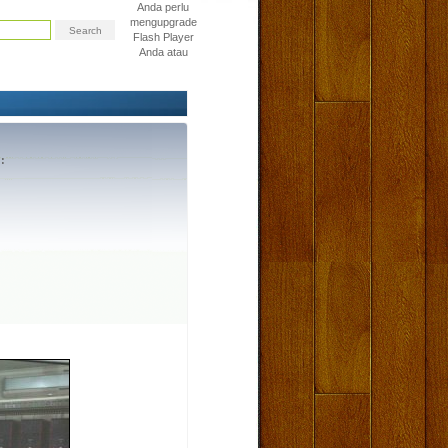
Anda perlu
mengupgrade
Flash Player
Anda atau
: