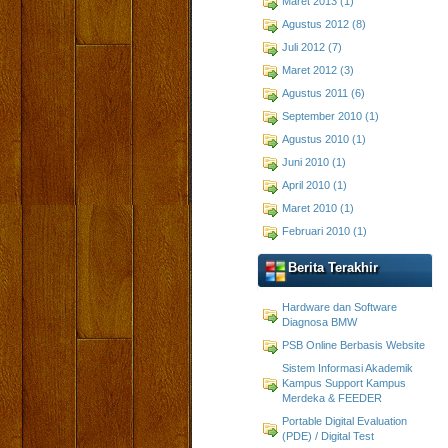
Maret 2013 (1)
Agustus 2012 (8)
Juli 2012 (7)
Maret 2012 (3)
Agustus 2011 (6)
September 2010 (1)
Agustus 2010 (1)
Juni 2010 (1)
April 2010 (1)
Maret 2010 (1)
Februari 2010 (1)
Berita Terakhir
Hardware dan Software
Diagnosa BMW
PSB Online Berbasis Website
Sistem Informasi Akademik
Kampus Support Kampus
Merdeka & FEEDER
Portable Digital Evaluation
(PDE) / Digital Test