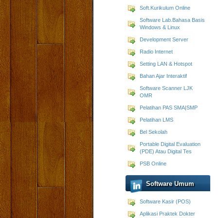
Soft.Kurikulum Online
Software Lab.Bahasa Basis
Windows & Linux
Development Server
Radio Internet
Setting LAN & Hotspot
Bahan Ajar Interaktif
Software Scanner LJK
OMR
Pelatihan PAS SMA|SMP
Pelatihan LMS
Bel Sekolah
Portable Digital Evaluation
(PDE) Atau Digital Tes
PSB Online
Software Umum
Software Kasir (POS)
Aplikasi Praktek Dokter