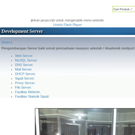
ijinkan javascript untuk mengenable menu website.
Unduh Flash Player
Development Server
Share
|
Pengembangan Server baik untuk perusahaan maupun sekolah / Akademik meliputi 
Web Server.
MySQL Server
DNS Server.
Mail Server.
DHCP Server.
Squid Server.
Proxy Server.
File Server.
Fasilitas Webmin.
Fasilitas Statistik Squid.