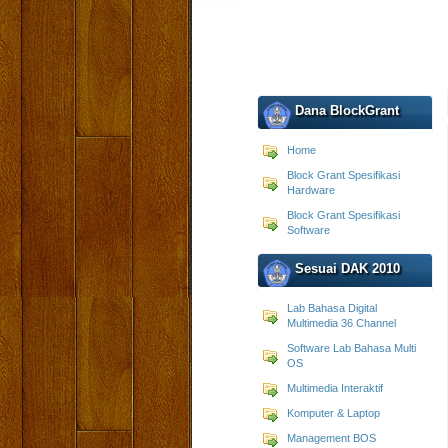
Dana BlockGrant
Home
Block Grant Spesifikasi
Hardware
Block Grant Spesifikasi
Software
Sesuai DAK 2010
Lab Bahasa Digital
Multimedia 36 Channel
Software Lab Bahasa Multi
OS
Multimedia Interaktif
Komputer & Laptop
Management BOS