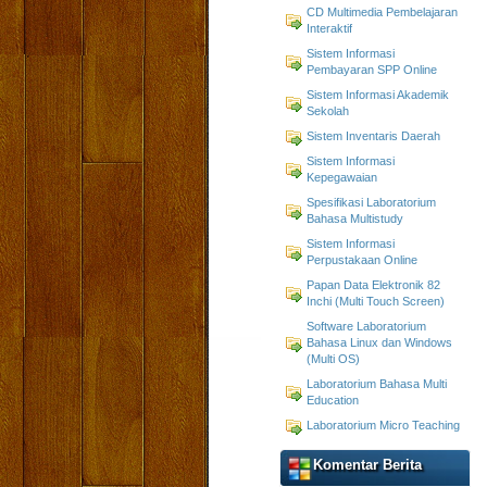
CD Multimedia Pembelajaran
Interaktif
Sistem Informasi
Pembayaran SPP Online
Sistem Informasi Akademik
Sekolah
Sistem Inventaris Daerah
Sistem Informasi
Kepegawaian
Spesifikasi Laboratorium
Bahasa Multistudy
Sistem Informasi
Perpustakaan Online
Papan Data Elektronik 82
Inchi (Multi Touch Screen)
Software Laboratorium
Bahasa Linux dan Windows
(Multi OS)
Laboratorium Bahasa Multi
Education
Laboratorium Micro Teaching
Komentar Berita