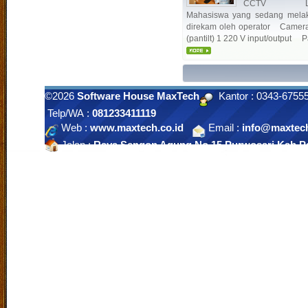
CCTV Lensa 
Mahasiswa yang sedang melak
direkam oleh operator Camer
(pantilt) 1 220 V input/output P
©2026
Software House MaxTech
Kantor : 0343-675
Telp/WA :
081233411119
Web :
www.maxtech.co.id
Email :
info@maxtech
Jalan :
Raya Sengon Agung No 15 Purwosari Kab.Pa
Indonesia. |
Klik Peta
Laboratorium Bahasa
|
SiteMap
|
RSS
|
Exucet Time 