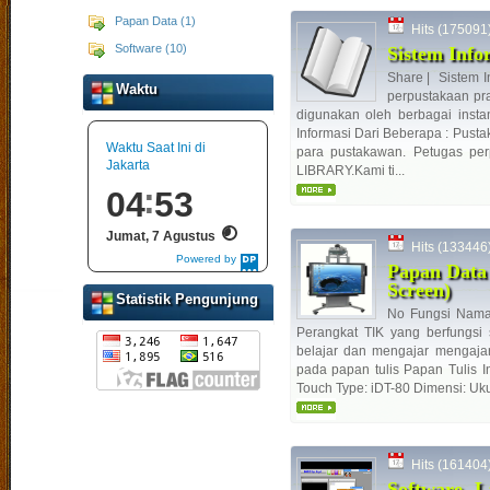
Papan Data (1)
Hits (175091) 
Software (10)
Sistem Info
Share | Sistem 
Waktu
perpustakaan pra
digunakan oleh berbagai inst
Informasi Dari Beberapa : Pust
Waktu Saat Ini di
para pustakawan. Petugas pe
Jakarta
LIBRARY.Kami ti...
04
53
Jumat, 7 Agustus
Hits (133446) 
Powered by
Papan Data 
DaysPedia.com
Screen)
Statistik Pengunjung
No Fungsi Nama A
Perangkat TIK yang berfungsi 
belajar dan mengajar mengajar
pada papan tulis Papan Tulis In
Touch Type: iDT-80 Dimensi: U
Hits (161404) 
Software L