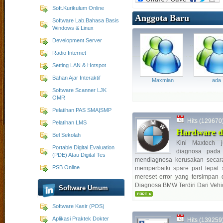
Soft.Kurikulum Online
Anggota Baru
Software Lab.Bahasa Basis
Windows & Linux
Development Server
Radio Internet
Setting LAN & Hotspot
Bahan Ajar Interaktif
Maxmian
ada
Software Scanner LJK
OMR
Pelatihan PAS SMA|SMP
Hits (129670) 
Pelatihan LMS
Hardware d
Bel Sekolah
Kini Maxtech 
Portable Digital Evaluation
diagnosa pad
(PDE) Atau Digital Tes
mendiagnosa kerusakan secara
PSB Online
memperbaiki spare part tepa
mereset error yang tersimpa
Diagnosa BMW Terdiri Dari Vehic
Software Umum
Software Kasir (POS)
Aplikasi Praktek Dokter
Hits (139259) 