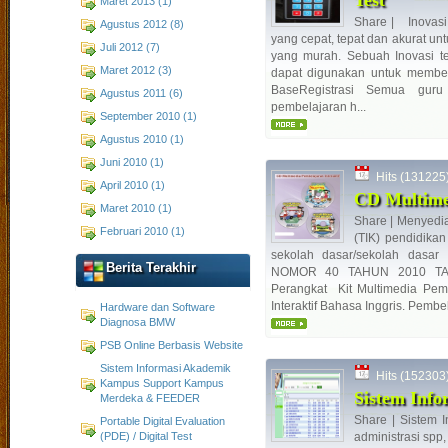
Test
Maret 2013 (1)
Share | Inovasi
Agustus 2012 (8)
yang cepat, tepat dan akurat u
Juli 2012 (7)
yang murah. Sebuah Inovasi te
Maret 2012 (3)
dapat digunakan untuk memberi
BaseRegistrasi Semua gur
Agustus 2011 (6)
pembelajaran h...
September 2010 (1)
Agustus 2010 (1)
Juni 2010 (1)
Hits (131225) 
April 2010 (1)
CD Multimed
Maret 2010 (1)
Share | Menyedia
Februari 2010 (1)
(TIK) pendidikan
sekolah dasar/sekolah dasar
Berita Terakhir
NOMOR 40 TAHUN 2010 TAN
Perangkat Kit Multimedia Pembe
Interaktif Bahasa Inggris. Pembel
Hardware dan Software
Diagnosa BMW
PSB Online Berbasis Website
Sistem Informasi Akademik
Hits (152303) 
Kampus Support Kampus
Sistem Inf
Merdeka & FEEDER
Share | Sistem 
Portable Digital Evaluation
(PDE) / Digital Test
administrasi spp,