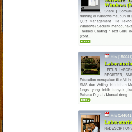
Windows (M
Share | Softwa
running di Windows maupun di L
Quiz Management File Teknol
Windows) Security menggunakan
Themes Chating / Text Guru 
(conf...
Hits (150041) 
Laboratori
FITUR LABORA
REGISTER, SM
Education merupakan fitur All in 
SMS dan Writing. Kelebihan Ma
fungsi yang lebih banyak ji
Bahasa Digital / Manual deng...
Hits (144641) 
Laboratori
NoDESCIPTIONV