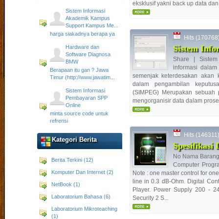
eksklusif yakni back up data dan f
Sistem Informasi
Akademik Kampus
Support Kampus Me...
harga siakadnya berapa ya
Hits (170768) 
Sistem Inf
Hardware dan
Software Diagnosa
Share | Sistem
BMW
informasi dalam
Berapaan itu gan ? Jawa
semenjak keterdesakan akan k
Timur (http://www.jawatim...
dalam pengambilan keputusa
Sistem Informasi
(SIMPEG) Merupakan sebuah 
Pembayaran SPP
mengorganisir data dalam proses 
Online
minta source code untuk
refrensi
Hits (146311) 
Kategori Berita
Spesifikasi
No Nama Barang 
Berita Terkini (12)
Computer Progra
Komputer Dan Internet (2)
Note : one master control for one
line in 0.3 dB-Ohm. Digital Con
NetBook (1)
Player. Power Supply 200 - 2
Laboratorium Bahasa (6)
Security 2 S...
Laboratorium Mikroteaching
(1)