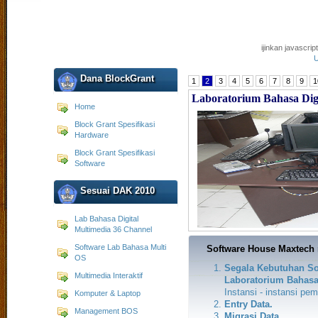
ijinkan javascri
U
Dana BlockGrant
1
2
3
4
5
6
7
8
9
1
Laboratorium Bahasa Dig
Home
Block Grant Spesifikasi
Hardware
Block Grant Spesifikasi
Software
Sesuai DAK 2010
Lab Bahasa Digital
Multimedia 36 Channel
Software Lab Bahasa Multi
Software House Maxtech
OS
Segala Kebutuhan So
Multimedia Interaktif
Laboratorium Bahas
Instansi - instansi p
Komputer & Laptop
Entry Data.
Management BOS
Migrasi Data.