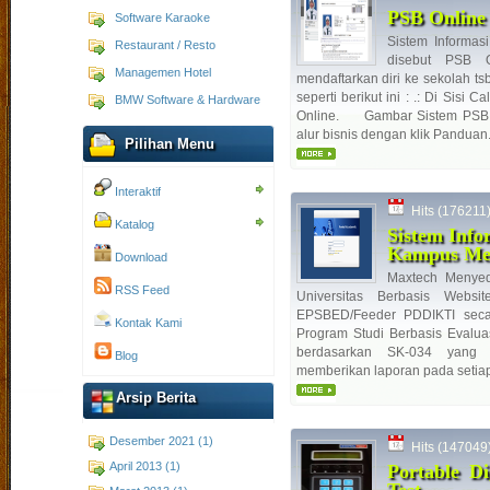
PSB Online 
Software Karaoke
Sistem Informas
Restaurant / Resto
disebut PSB 
Managemen Hotel
mendaftarkan diri ke sekolah t
seperti berikut ini : .: Di Sis
BMW Software & Hardware
Online. Gambar Sistem PSB O
alur bisnis dengan klik Panduan.
Pilihan Menu
Interaktif
Hits (176211) 
Katalog
Sistem Inf
Kampus Me
Download
Maxtech Menyed
RSS Feed
Universitas Berbasis Webs
EPSBED/Feeder PDDIKTI seca
Kontak Kami
Program Studi Berbasis Evaluas
berdasarkan SK-034 yang 
Blog
memberikan laporan pada setiap 
Arsip Berita
Desember 2021 (1)
Hits (147049) 
April 2013 (1)
Portable Di