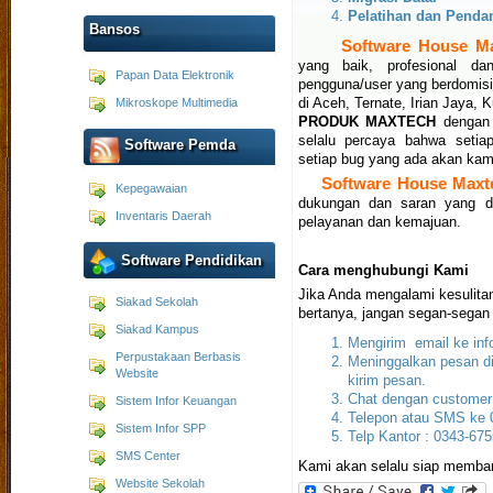
Pelatihan dan Penda
Bansos
Software House M
yang baik, profesional d
Papan Data Elektronik
pengguna/user yang berdomisil
Mikroskope Multimedia
di Aceh, Ternate, Irian Jaya,
PRODUK MAXTECH
dengan 
selalu percaya bahwa seti
Software Pemda
setiap bug yang ada akan kami
Software House Maxt
Kepegawaian
dukungan dan saran yang d
Inventaris Daerah
pelayanan dan kemajuan.
Software Pendidikan
Cara menghubungi Kami
Jika Anda mengalami kesulitan
Siakad Sekolah
bertanya, jangan segan-segan 
Siakad Kampus
Mengirim email ke in
Perpustakaan Berbasis
Meninggalkan pesan di
Website
kirim pesan.
Chat dengan customer 
Sistem Infor Keuangan
Telepon atau SMS ke 
Sistem Infor SPP
Telp Kantor : 0343-67
SMS Center
Kami akan selalu siap memba
Website Sekolah