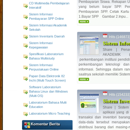
Pembayaran Siswa. Rekapan Un
CD Multimedia Pembelajaran
yang belum bayar SPP. Pen
Interaktif
Pembayaran SPP. Cetak Kartu
Sistem Informasi
1.Bayar SPP Gambar 2.Inpu...
Pembayaran SPP Online
Sistem Informasi Akademik
Sekolah
Sistem Inventaris Daerah
Hits (146873) 
Sistem Info
Sistem Informasi
Kepegawaian
Share | Pena
Spesifikasi Laboratorium
AKADEMIK (SI
Bahasa Multistudy
perkembangan institusi pendid
perkembangan teknologi da
Sistem Informasi
informasi. Sehingga dalam ran
Perpustakaan Online
saatnya sekolah memiliki Sistem 
Papan Data Elektronik 82
Inchi (Multi Touch Screen)
Software Laboratorium
Bahasa Linux dan Windows
Hits (154233) 
(Multi OS)
Sistem Inve
Laboratorium Bahasa Multi
Education
Share | Sistem
aplikasi yang d
Laboratorium Micro Teaching
transaksi dan inventori bara
data-data tersebut merupaka
Komentar Berita
distribusi barang dari masing-