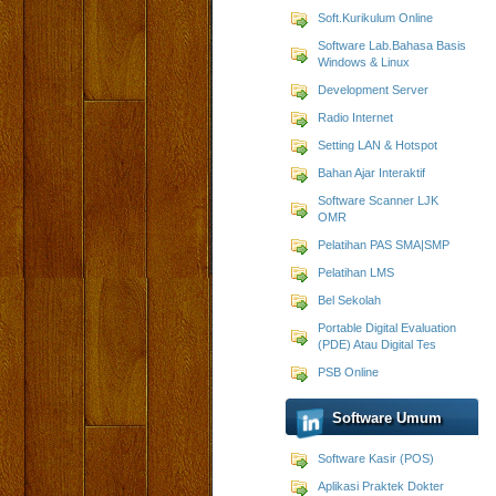
Soft.Kurikulum Online
Software Lab.Bahasa Basis
Windows & Linux
Development Server
Radio Internet
Setting LAN & Hotspot
Bahan Ajar Interaktif
Software Scanner LJK
OMR
Pelatihan PAS SMA|SMP
Pelatihan LMS
Bel Sekolah
Portable Digital Evaluation
(PDE) Atau Digital Tes
PSB Online
Software Umum
Software Kasir (POS)
Aplikasi Praktek Dokter