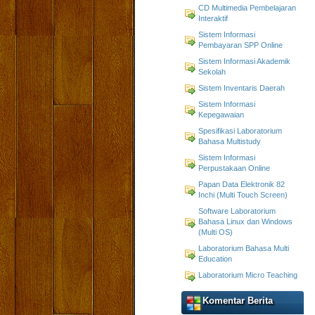
CD Multimedia Pembelajaran
Interaktif
Sistem Informasi
Pembayaran SPP Online
Sistem Informasi Akademik
Sekolah
Sistem Inventaris Daerah
Sistem Informasi
Kepegawaian
Spesifikasi Laboratorium
Bahasa Multistudy
Sistem Informasi
Perpustakaan Online
Papan Data Elektronik 82
Inchi (Multi Touch Screen)
Software Laboratorium
Bahasa Linux dan Windows
(Multi OS)
Laboratorium Bahasa Multi
Education
Laboratorium Micro Teaching
Komentar Berita