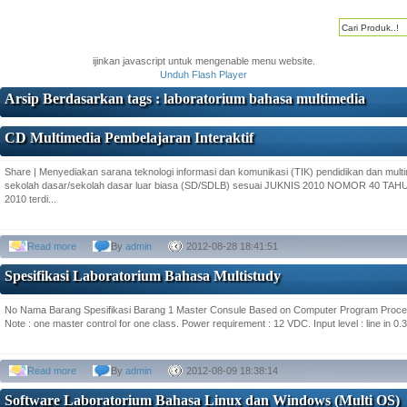
ijinkan javascript untuk mengenable menu website.
Unduh Flash Player
Arsip Berdasarkan tags : laboratorium bahasa multimedia
CD Multimedia Pembelajaran Interaktif
Share | Menyediakan sarana teknologi informasi dan komunikasi (TIK) pendidikan dan multim
sekolah dasar/sekolah dasar luar biasa (SD/SDLB) sesuai JUKNIS 2010 NOMOR 40 
2010 terdi...
Read more
By
admin
2012-08-28 18:41:51
Spesifikasi Laboratorium Bahasa Multistudy
No Nama Barang Spesifikasi Barang 1 Master Consule Based on Computer Program Process
Note : one master control for one class. Power requirement : 12 VDC. Input level : line in 0.3
Read more
By
admin
2012-08-09 18:38:14
Software Laboratorium Bahasa Linux dan Windows (Multi OS)