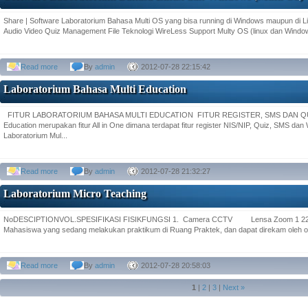
Share | Software Laboratorium Bahasa Multi OS yang bisa running di Windows maupun di L
Audio Video Quiz Management File Teknologi WireLess Support Multy OS (linux dan Windo
Read more
By
admin
2012-07-28 22:15:42
Laboratorium Bahasa Multi Education
FITUR LABORATORIUM BAHASA MULTI EDUCATION FITUR REGISTER, SMS DAN QUIS 
Education merupakan fitur All in One dimana terdapat fitur register NIS/NIP, Quiz, SMS dan 
Laboratorium Mul...
Read more
By
admin
2012-07-28 21:32:27
Laboratorium Micro Teaching
NoDESCIPTIONVOL.SPESIFIKASI FISIKFUNGSI 1. Camera CCTV Lensa Zoom 1 22 X
Mahasiswa yang sedang melakukan praktikum di Ruang Praktek, dan dapat direkam oleh 
Read more
By
admin
2012-07-28 20:58:03
1
|
2
|
3
|
Next »