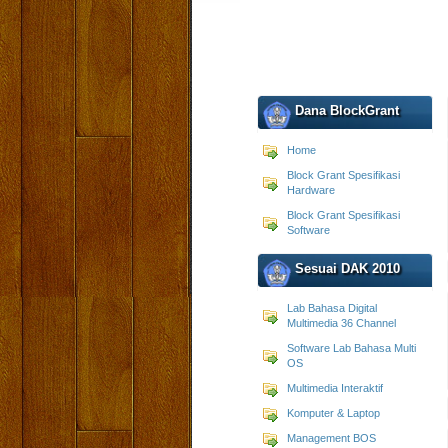
Dana BlockGrant
Home
Block Grant Spesifikasi
Hardware
Block Grant Spesifikasi
Software
Sesuai DAK 2010
Lab Bahasa Digital
Multimedia 36 Channel
Software Lab Bahasa Multi
OS
Multimedia Interaktif
Komputer & Laptop
Management BOS