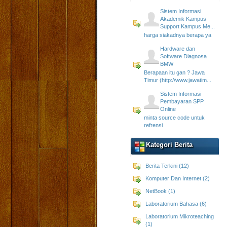
Sistem Informasi
Akademik Kampus
Support Kampus Me...
harga siakadnya berapa ya
Hardware dan
Software Diagnosa
BMW
Berapaan itu gan ? Jawa
Timur (http://www.jawatim...
Sistem Informasi
Pembayaran SPP
Online
minta source code untuk
refrensi
Kategori Berita
Berita Terkini (12)
Komputer Dan Internet (2)
NetBook (1)
Laboratorium Bahasa (6)
Laboratorium Mikroteaching
(1)