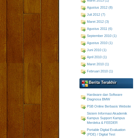
Maret 2013 (1)
Agustus 2012 (8)
Juli 2012 (7)
Maret 2012 (3)
Agustus 2011 (6)
September 2010 (1)
Agustus 2010 (1)
Juni 2010 (1)
April 2010 (1)
Maret 2010 (1)
Februari 2010 (1)
Berita Terakhir
Hardware dan Software
Diagnosa BMW
PSB Online Berbasis Website
Sistem Informasi Akademik
Kampus Support Kampus
Merdeka & FEEDER
Portable Digital Evaluation
(PDE) / Digital Test