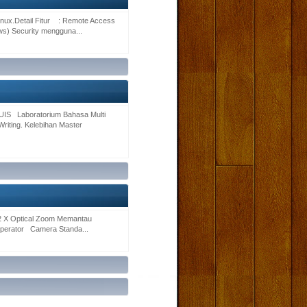
inux.Detail Fitur : Remote Access
ws) Security mengguna...
Laboratorium Bahasa Multi
Writing. Kelebihan Master
 Optical Zoom Memantau
operator Camera Standa...