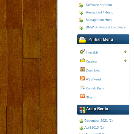
Software Karaoke
Restaurant / Resto
Managemen Hotel
BMW Software & Hardware
Pilihan Menu
Interaktif
Katalog
Download
RSS Feed
Kontak Kami
Blog
Arsip Berita
Desember 2021 (1)
April 2013 (1)