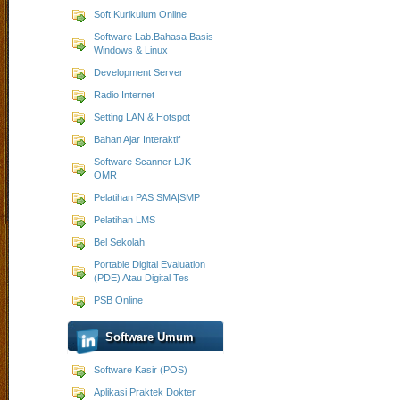
Soft.Kurikulum Online
Software Lab.Bahasa Basis
Windows & Linux
Development Server
Radio Internet
Setting LAN & Hotspot
Bahan Ajar Interaktif
Software Scanner LJK
OMR
Pelatihan PAS SMA|SMP
Pelatihan LMS
Bel Sekolah
Portable Digital Evaluation
(PDE) Atau Digital Tes
PSB Online
Software Umum
Software Kasir (POS)
Aplikasi Praktek Dokter