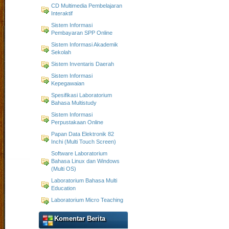
CD Multimedia Pembelajaran
Interaktif
Sistem Informasi
Pembayaran SPP Online
Sistem Informasi Akademik
Sekolah
Sistem Inventaris Daerah
Sistem Informasi
Kepegawaian
Spesifikasi Laboratorium
Bahasa Multistudy
Sistem Informasi
Perpustakaan Online
Papan Data Elektronik 82
Inchi (Multi Touch Screen)
Software Laboratorium
Bahasa Linux dan Windows
(Multi OS)
Laboratorium Bahasa Multi
Education
Laboratorium Micro Teaching
Komentar Berita