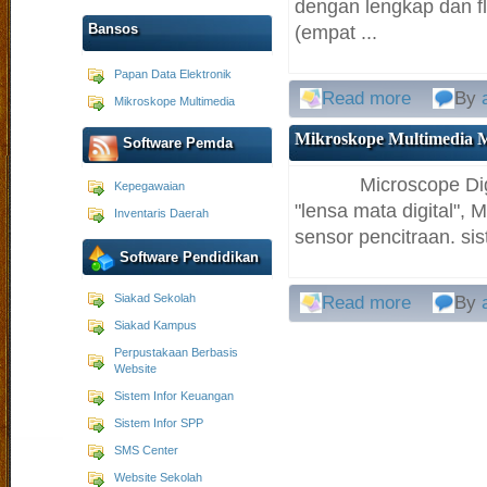
dengan lengkap dan f
Bansos
(empat ...
Papan Data Elektronik
Read more
By
Mikroskope Multimedia
Mikroskope Multimedia 
Software Pemda
Microscope Digital
Kepegawaian
"lensa mata digital", 
Inventaris Daerah
sensor pencitraan. sis
Software Pendidikan
Siakad Sekolah
Read more
By
Siakad Kampus
Perpustakaan Berbasis
Website
Sistem Infor Keuangan
Sistem Infor SPP
SMS Center
Website Sekolah