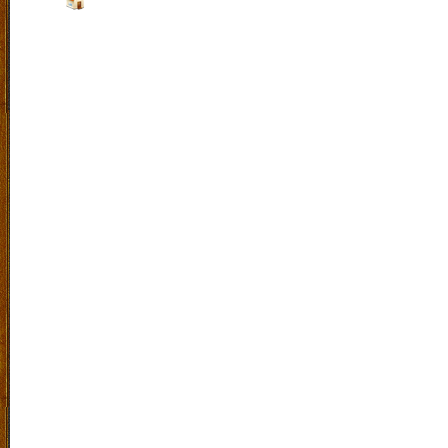
Jalan :
Raya Sengon Agung No 15 Purwosari Kab.Pa
Indonesia. |
Klik Peta
Laboratorium Bahasa
|
SiteMap
|
RSS
|
Exucet Time 