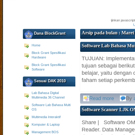
ijinkan javascri
U
Arsip pada bulan : Maret
Dana BlockGrant
Software Lab Bahasa Mu
Home
Block Grant Spesifikasi
Hardware
TUJUAN: Implementasi
tujuan sebagai beriku
Block Grant Spesifikasi
Software
belajar, yaitu denga
faham setiap perkemb
Sesuai DAK 2010
Lab Bahasa Digital
Multimedia 36 Channel
Read more
By
Software Lab Bahasa Multi
Software Scanner LJK 
OS
Multimedia Interaktif
Share | Software OMR P
Komputer & Laptop
Reader. Data Manag
Management BOS