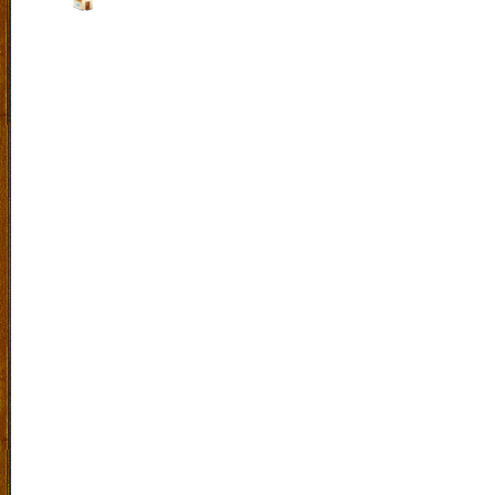
Jalan :
Raya Sengon Agung No 15 Purwosari Kab.Pa
Indonesia. |
Klik Peta
Laboratorium Bahasa
|
SiteMap
|
RSS
|
Exucet Time 