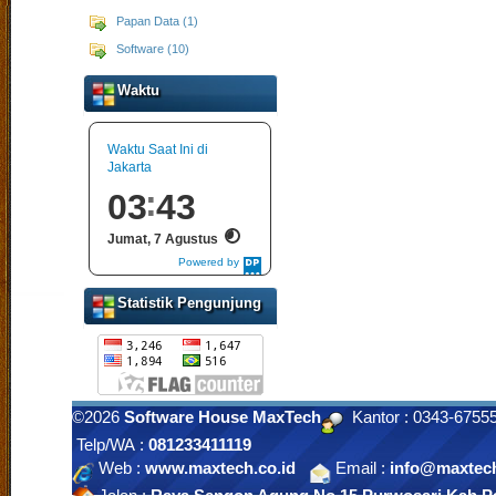
Papan Data (1)
Software (10)
Waktu
Waktu Saat Ini di
Jakarta
03
43
Jumat, 7 Agustus
Powered by
DaysPedia.com
Statistik Pengunjung
©2026
Software House MaxTech
Kantor : 0343-675
Telp/WA :
081233411119
Web :
www.maxtech.co.id
Email :
info@maxtech