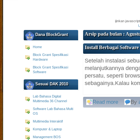
ijinkan javascri
U
Arsip pada bulan : Agust
Dana BlockGrant
Install Berbagai Software
Home
Block Grant Spesifikasi
Hardware
Setelah instalasi seb
melanjutkannya denga
Block Grant Spesifikasi
Software
persatu, seperti brows
sebagainya.Kalau komp
Sesuai DAK 2010
Lab Bahasa Digital
Multimedia 36 Channel
Read more
By
Software Lab Bahasa Multi
OS
Multimedia Interaktif
Komputer & Laptop
Management BOS