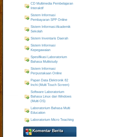
CD Multimedia Pembelajaran
Interaktif
Sistem Informasi
Pembayaran SPP Online
Sistem Informasi Akademik
Sekolah
Sistem Inventaris Daerah
Sistem Informasi
Kepegawaian
Spesifikasi Laboratorium
Bahasa Multistudy
Sistem Informasi
Perpustakaan Online
Papan Data Elektronik 82
Inchi (Multi Touch Screen)
Software Laboratorium
Bahasa Linux dan Windows
(Multi OS)
Laboratorium Bahasa Multi
Education
Laboratorium Micro Teaching
Komentar Berita