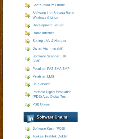
Soft.Kurikulum Online
Software Lab.Bahasa Basis
Windows & Linux
Development Server
Radio Internet
Setting LAN & Hotspot
Bahan Ajar Interaktif
Software Scanner LJK
OMR
Pelatihan PAS SMA|SMP
Pelatihan LMS
Bel Sekolah
Portable Digital Evaluation
(PDE) Atau Digital Tes
PSB Online
Software Umum
Software Kasir (POS)
Aplikasi Praktek Dokter