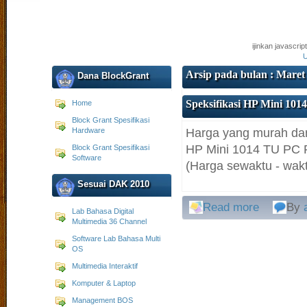
ijinkan javascri
U
Arsip pada bulan : Maret
Dana BlockGrant
Speksifikasi HP Mini 101
Home
Block Grant Spesifikasi
Hardware
Harga yang murah dan 
HP Mini 1014 TU PC P
Block Grant Spesifikasi
Software
(Harga sewaktu - wakt
Sesuai DAK 2010
Read more
By
Lab Bahasa Digital
Multimedia 36 Channel
Software Lab Bahasa Multi
OS
Multimedia Interaktif
Komputer & Laptop
Management BOS