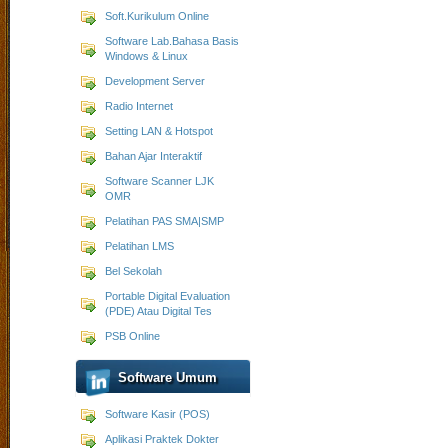
Soft.Kurikulum Online
Software Lab.Bahasa Basis
Windows & Linux
Development Server
Radio Internet
Setting LAN & Hotspot
Bahan Ajar Interaktif
Software Scanner LJK
OMR
Pelatihan PAS SMA|SMP
Pelatihan LMS
Bel Sekolah
Portable Digital Evaluation
(PDE) Atau Digital Tes
PSB Online
Software Umum
Software Kasir (POS)
Aplikasi Praktek Dokter