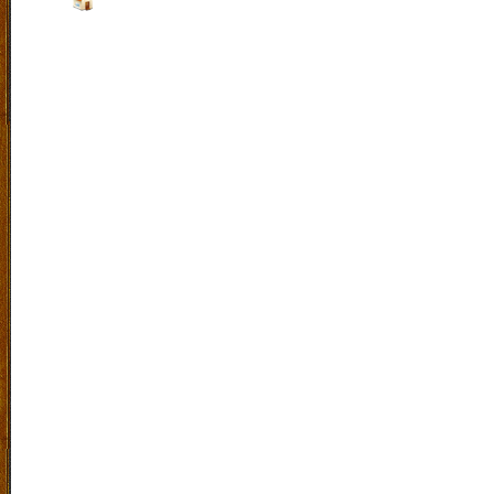
Jalan :
Raya Sengon Agung No 15 Purwosari Kab.Pa
Indonesia. |
Klik Peta
Laboratorium Bahasa
|
SiteMap
|
RSS
|
Exucet Time 