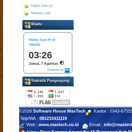
Papan Data (1)
Software (10)
Waktu
Waktu Saat Ini di
Jakarta
03
26
Jumat, 7 Agustus
Powered by
DaysPedia.com
Statistik Pengunjung
©2026
Software House MaxTech
Kantor : 0343-675
Telp/WA :
081233411119
Web :
www.maxtech.co.id
Email :
info@maxtech