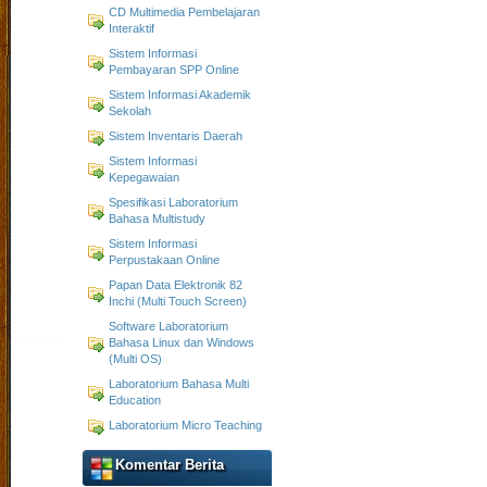
CD Multimedia Pembelajaran
Interaktif
Sistem Informasi
Pembayaran SPP Online
Sistem Informasi Akademik
Sekolah
Sistem Inventaris Daerah
Sistem Informasi
Kepegawaian
Spesifikasi Laboratorium
Bahasa Multistudy
Sistem Informasi
Perpustakaan Online
Papan Data Elektronik 82
Inchi (Multi Touch Screen)
Software Laboratorium
Bahasa Linux dan Windows
(Multi OS)
Laboratorium Bahasa Multi
Education
Laboratorium Micro Teaching
Komentar Berita