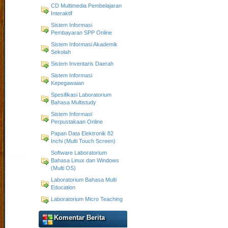
CD Multimedia Pembelajaran
Interaktif
Sistem Informasi
Pembayaran SPP Online
Sistem Informasi Akademik
Sekolah
Sistem Inventaris Daerah
Sistem Informasi
Kepegawaian
Spesifikasi Laboratorium
Bahasa Multistudy
Sistem Informasi
Perpustakaan Online
Papan Data Elektronik 82
Inchi (Multi Touch Screen)
Software Laboratorium
Bahasa Linux dan Windows
(Multi OS)
Laboratorium Bahasa Multi
Education
Laboratorium Micro Teaching
Komentar Berita