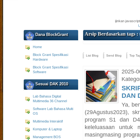
ijinkan javascri
U
Arsip Berdasarkan tags : 
Dana BlockGrant
Home
Block Grant Spesifikasi
List Blog
Send Blog
Top Ta
Hardware
Block Grant Spesifikasi
2025-0
Software
Kategor
Sesuai DAK 2010
SKRI
DAN 
Lab Bahasa Digital
Multimedia 36 Channel
Ya, be
Software Lab Bahasa Multi
(29Agustus2023), skr
OS
program S1 dan D4 d
Multimedia Interaktif
keleluasaan untuk m
Komputer & Laptop
masingmasing progra
Management BOS