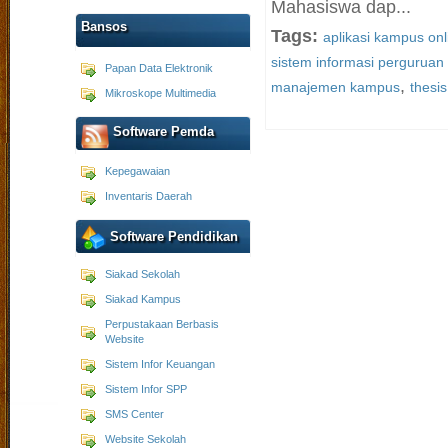
Mahasiswa dap...
Bansos
Tags:
aplikasi kampus onl
sistem informasi perguruan 
Papan Data Elektronik
,
manajemen kampus
thesis
Mikroskope Multimedia
Software Pemda
Kepegawaian
Inventaris Daerah
Software Pendidikan
Siakad Sekolah
Siakad Kampus
Perpustakaan Berbasis
Website
Sistem Infor Keuangan
Sistem Infor SPP
SMS Center
Website Sekolah