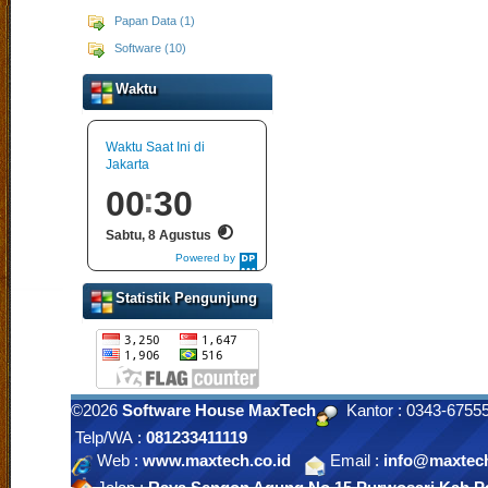
Papan Data (1)
Software (10)
Waktu
Waktu Saat Ini di
Jakarta
00
30
Sabtu, 8 Agustus
Powered by
DaysPedia.com
Statistik Pengunjung
©2026
Software House MaxTech
Kantor : 0343-675
Telp/WA :
081233411119
Web :
www.maxtech.co.id
Email :
info@maxtech