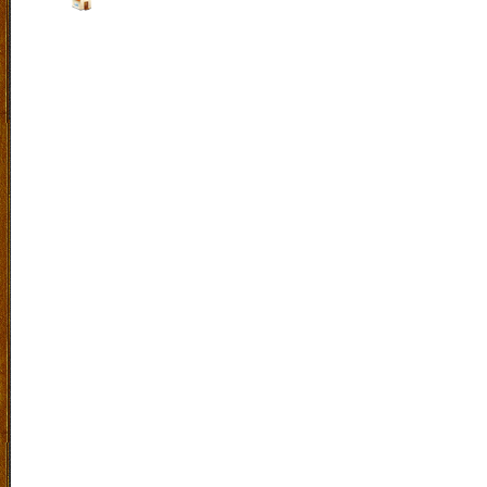
Jalan :
Raya Sengon Agung No 15 Purwosari Kab.Pa
Indonesia. |
Klik Peta
Laboratorium Bahasa
|
SiteMap
|
RSS
|
Exucet Time 