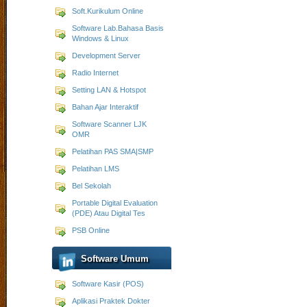
Soft.Kurikulum Online
Software Lab.Bahasa Basis
Windows & Linux
Development Server
Radio Internet
Setting LAN & Hotspot
Bahan Ajar Interaktif
Software Scanner LJK
OMR
Pelatihan PAS SMA|SMP
Pelatihan LMS
Bel Sekolah
Portable Digital Evaluation
(PDE) Atau Digital Tes
PSB Online
Software Umum
Software Kasir (POS)
Aplikasi Praktek Dokter