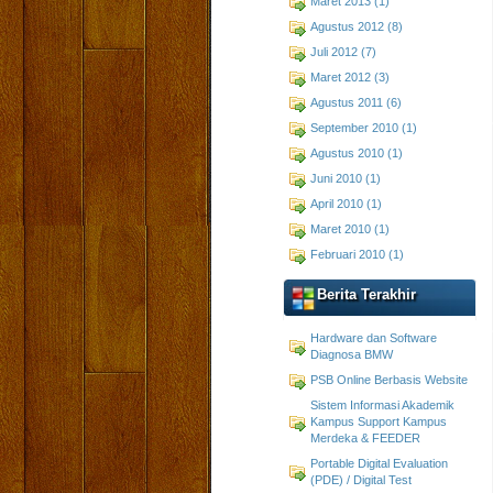
Maret 2013 (1)
Agustus 2012 (8)
Juli 2012 (7)
Maret 2012 (3)
Agustus 2011 (6)
September 2010 (1)
Agustus 2010 (1)
Juni 2010 (1)
April 2010 (1)
Maret 2010 (1)
Februari 2010 (1)
Berita Terakhir
Hardware dan Software
Diagnosa BMW
PSB Online Berbasis Website
Sistem Informasi Akademik
Kampus Support Kampus
Merdeka & FEEDER
Portable Digital Evaluation
(PDE) / Digital Test