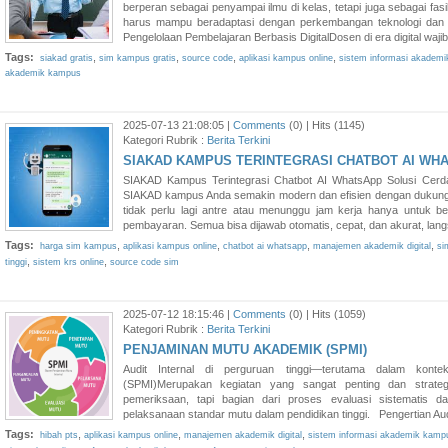
berperan sebagai penyampai ilmu di kelas, tetapi juga sebagai fasi
harus mampu beradaptasi dengan perkembangan teknologi dan 
Pengelolaan Pembelajaran Berbasis DigitalDosen di era digital waji
Tags:
,
,
,
,
siakad gratis
sim kampus gratis
source code
aplikasi kampus online
sistem informasi akadem
akademik kampus
2025-07-13 21:08:05 |
Comments
(0) | Hits (1145)
Kategori Rubrik :
Berita Terkini
SIAKAD KAMPUS TERINTEGRASI CHATBOT AI WH
SIAKAD Kampus Terintegrasi Chatbot AI WhatsApp Solusi Cerda
SIAKAD kampus Anda semakin modern dan efisien dengan dukung
tidak perlu lagi antre atau menunggu jam kerja hanya untuk bert
pembayaran. Semua bisa dijawab otomatis, cepat, dan akurat, lan
Tags:
,
,
,
,
harga sim kampus
aplikasi kampus online
chatbot ai whatsapp
manajemen akademik digital
si
,
,
tinggi
sistem krs online
source code sim
2025-07-12 18:15:46 |
Comments
(0) | Hits (1059)
Kategori Rubrik :
Berita Terkini
PENJAMINAN MUTU AKADEMIK (SPMI)
Audit Internal di perguruan tinggi—terutama dalam kon
(SPMI)Merupakan kegiatan yang sangat penting dan strategi
pemeriksaan, tapi bagian dari proses evaluasi sistematis dan
pelaksanaan standar mutu dalam pendidikan tinggi. Pengertian Audi
Tags:
,
,
,
hibah pts
aplikasi kampus online
manajemen akademik digital
sistem informasi akademik kamp