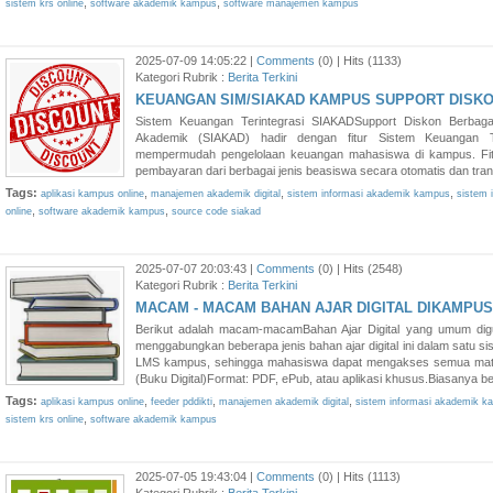
,
,
sistem krs online
software akademik kampus
software manajemen kampus
2025-07-09 14:05:22 |
Comments
(0) | Hits (1133)
Kategori Rubrik :
Berita Terkini
KEUANGAN SIM/SIAKAD KAMPUS SUPPORT DISK
Sistem Keuangan Terintegrasi SIAKADSupport Diskon Berbaga
Akademik (SIAKAD) hadir dengan fitur Sistem Keuangan Te
mempermudah pengelolaan keuangan mahasiswa di kampus. Fit
pembayaran dari berbagai jenis beasiswa secara otomatis dan trans
Tags:
,
,
,
aplikasi kampus online
manajemen akademik digital
sistem informasi akademik kampus
sistem i
,
,
online
software akademik kampus
source code siakad
2025-07-07 20:03:43 |
Comments
(0) | Hits (2548)
Kategori Rubrik :
Berita Terkini
MACAM - MACAM BAHAN AJAR DIGITAL DIKAMPUS
Berikut adalah macam-macamBahan Ajar Digital yang umum di
menggabungkan beberapa jenis bahan ajar digital ini dalam satu sis
LMS kampus, sehingga mahasiswa dapat mengakses semua mate
(Buku Digital)Format: PDF, ePub, atau aplikasi khusus.Biasanya ber
Tags:
,
,
,
aplikasi kampus online
feeder pddikti
manajemen akademik digital
sistem informasi akademik k
,
sistem krs online
software akademik kampus
2025-07-05 19:43:04 |
Comments
(0) | Hits (1113)