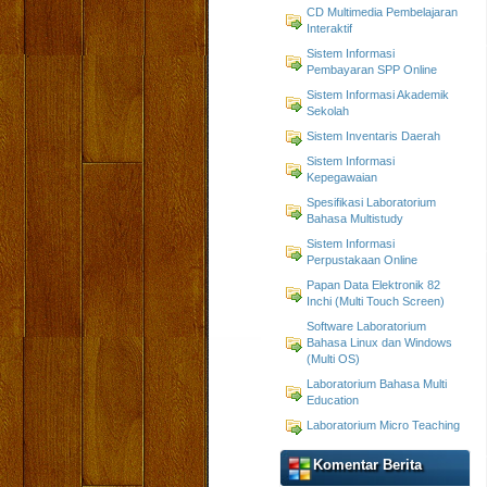
CD Multimedia Pembelajaran
Interaktif
Sistem Informasi
Pembayaran SPP Online
Sistem Informasi Akademik
Sekolah
Sistem Inventaris Daerah
Sistem Informasi
Kepegawaian
Spesifikasi Laboratorium
Bahasa Multistudy
Sistem Informasi
Perpustakaan Online
Papan Data Elektronik 82
Inchi (Multi Touch Screen)
Software Laboratorium
Bahasa Linux dan Windows
(Multi OS)
Laboratorium Bahasa Multi
Education
Laboratorium Micro Teaching
Komentar Berita