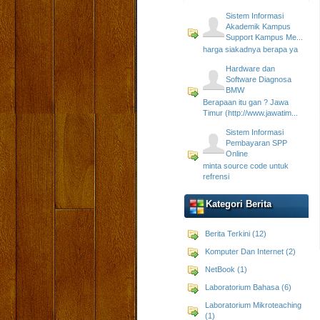
Sistem Informasi
Akademik Kampus
Support Kampus Me...
harga siakadnya berapa ya
Hardware dan
Software Diagnosa
BMW
Berapaan itu gan ? Jawa
Timur (http://www.jawatim...
Sistem Informasi
Pembayaran SPP
Online
minta source code untuk
refrensi
Kategori Berita
Berita Terkini (12)
Komputer Dan Internet (2)
NetBook (1)
Laboratorium Bahasa (6)
Laboratorium Mikroteaching
(1)