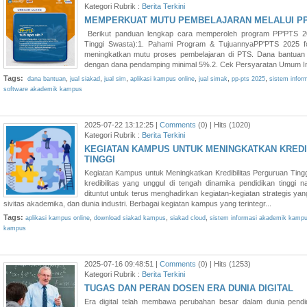
Kategori Rubrik :
Berita Terkini
MEMPERKUAT MUTU PEMBELAJARAN MELALUI PP
Berikut panduan lengkap cara memperoleh program PP'PTS 2
Tinggi Swasta):1. Pahami Program & TujuannyaPP'PTS 2025 f
meningkatkan mutu proses pembelajaran di PTS. Dana bantua
dengan dana pendamping minimal 5%.2. Cek Persyaratan Umum Insti
Tags:
,
,
,
,
,
,
dana bantuan
jual siakad
jual sim
aplikasi kampus online
jual simak
pp-pts 2025
sistem infor
software akademik kampus
2025-07-22 13:12:25 |
Comments
(0) | Hits (1020)
Kategori Rubrik :
Berita Terkini
KEGIATAN KAMPUS UNTUK MENINGKATKAN KREDI
TINGGI
Kegiatan Kampus untuk Meningkatkan Kredibilitas Perguruan Tin
kredibilitas yang unggul di tengah dinamika pendidikan tinggi n
dituntut untuk terus menghadirkan kegiatan-kegiatan strategis y
sivitas akademika, dan dunia industri. Berbagai kegiatan kampus yang terintegr...
Tags:
,
,
,
aplikasi kampus online
download siakad kampus
siakad cloud
sistem informasi akademik kamp
kampus
2025-07-16 09:48:51 |
Comments
(0) | Hits (1253)
Kategori Rubrik :
Berita Terkini
TUGAS DAN PERAN DOSEN ERA DUNIA DIGITAL
Era digital telah membawa perubahan besar dalam dunia pendid