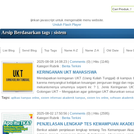
ijinkan javascript untuk mengenable menu website.
Unduh Flash Player
Arsip Berdasarkan tags : sistem
List Blog
Send Blog
Top Tags
Name A-Z
Name Z-A
Old Date
New 
2025-08-08 14:08:23 |
Comments
(0) | Hits (1146)
Kategori Rubrik :
Berita Terkini
KERINGANAN UKT MAHASISWA
Mendapatkan keringanan UKT (Uang Kuliah Tunggal) di kampus bi
karena menyangkut kebijakan keuangan perguruan tinggi dan regul
mekanismenya umumnya seperti ini: ? 1. Jenis Keringanan U
Golongan UKT – Mengajukan agar golongan UKT diturunkan sesuai 
Tags:
,
,
,
aplikasi kampus online
sistem informasi akademik kampus
sistem krs online
software akademi
2025-08-02 17:50:56 |
Comments
(0) | Hits (2595)
Kategori Rubrik :
Berita Terkini
PENJELASAN LENGKAP TES KEMAMPUAN AKADEM
Berikut adalah penjelasan lengkap tentang Tes Kemampuan Akad