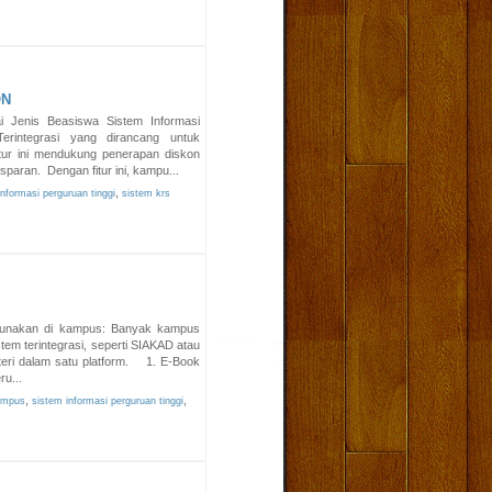
ON
i Jenis Beasiswa Sistem Informasi
rintegrasi yang dirancang untuk
ur ini mendukung penerapan diskon
paran. Dengan fitur ini, kampu...
,
nformasi perguruan tinggi
sistem krs
gunakan di kampus: Banyak kampus
tem terintegrasi, seperti SIAKAD atau
ri dalam satu platform. 1. E-Book
u...
,
,
ampus
sistem informasi perguruan tinggi