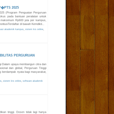
�PTS 2025
025 (Program Penguatan Perguruan
okus pada bantuan peralatan untuk
n maksimum Rp600 juta per kampus,
tusiTerdaftar di bawah Kemdikti...
,
,
masi akademik kampus
sistem krs online
BILITAS PERGURUAN
ggi Dalam upaya membangun citra dan
asional dan global, Perguruan Tinggi
ang berdampak nyata bagi masyarakat,
,
,
us
sistem krs online
software akademik
ikan tinggi. Dosen tidak lagi hanya