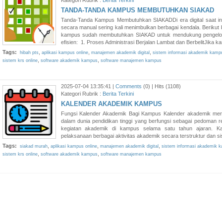
Kategori Rubrik :
Berita Terkini
TANDA-TANDA KAMPUS MEMBUTUHKAN SIAKAD
Tanda-Tanda Kampus Membutuhkan SIAKADDi era digital saat ini
secara manual sering kali menimbulkan berbagai kendala. Berik
kampus sudah membutuhkan SIAKAD untuk mendukung pengelolaa
efisien: 1. Proses Administrasi Berjalan Lambat dan BerbelitJika k
Tags:
,
,
,
hibah pts
aplikasi kampus online
manajemen akademik digital
sistem informasi akademik kamp
,
,
sistem krs online
software akademik kampus
software manajemen kampus
2025-07-04 13:35:41 |
Comments
(0) | Hits (1108)
Kategori Rubrik :
Berita Terkini
KALENDER AKADEMIK KAMPUS
Fungsi Kalender Akademik Bagi Kampus Kalender akademik mer
dalam dunia pendidikan tinggi yang berfungsi sebagai pedoman 
kegiatan akademik di kampus selama satu tahun ajaran. K
pelaksanaan berbagai aktivitas akademik secara terstruktur dan sis
Tags:
,
,
,
siakad murah
aplikasi kampus online
manajemen akademik digital
sistem informasi akademik 
,
,
sistem krs online
software akademik kampus
software manajemen kampus