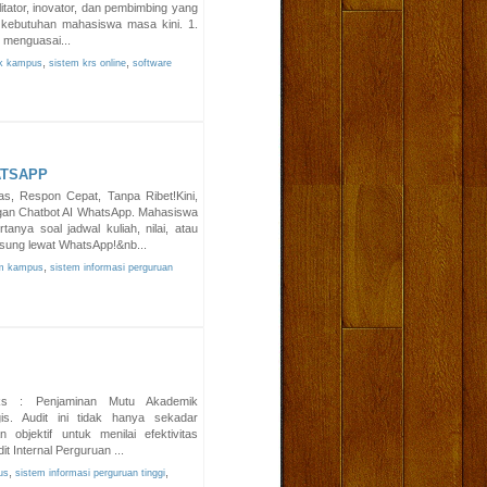
litator, inovator, dan pembimbing yang
kebutuhan mahasiswa masa kini. 1.
b menguasai...
,
,
ik kampus
sistem krs online
software
ATSAPP
s, Respon Cepat, Tanpa Ribet!Kini,
an Chatbot AI WhatsApp. Mahasiswa
anya soal jadwal kuliah, nilai, atau
gsung lewat WhatsApp!&nb...
,
m kampus
sistem informasi perguruan
teks : Penjaminan Mutu Akademik
s. Audit ini tidak hanya sekadar
 objektif untuk menilai efektivitas
t Internal Perguruan ...
,
,
us
sistem informasi perguruan tinggi