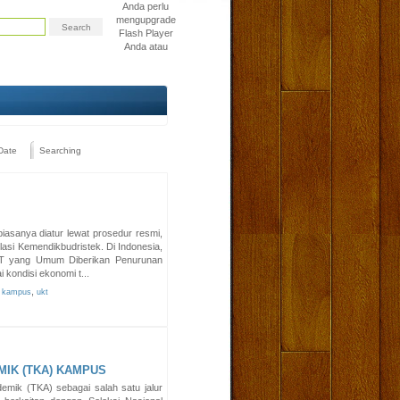
Anda perlu
mengupgrade
Flash Player
Anda atau
Date
Searching
asanya diatur lewat prosedur resmi,
asi Kemendikbudristek. Di Indonesia,
KT yang Umum Diberikan Penurunan
kondisi ekonomi t...
,
k kampus
ukt
IK (TKA) KAMPUS
emik (TKA) sebagai salah satu jalur