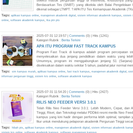
seleksi masuk perguruan tinggi di Indonesia, khususnya yang
Berdasarkan Tes (SNBT) yang dikelola oleh Balai Pengelolaan 
dikenal sebagai LTMPT. ? APA ITU Tes Kemampuan Akademik (TKA)?
Tags:
,
,
,
aplikasi kampus online
manajemen akademik digital
sistem informasi akademik kampus
sistem i
,
,
online
software akademik kampus
tka ptn pts
2025-07-31 12:19:57 |
Comments
(0) | Hits (1241)
Kategori Rubrik :
Berita Terkini
APA ITU PROGRAM FAST TRACK KAMPUS
Program Fast Track di kampus adalah program percepatan s
menyelesaikan dua jenjang pendidikan dalam waktu yang lebih 
Umumnya, program ini menggabungkan jenjang S1 (Sarjana)
diselesaikan dalam waktu sekitar 5 tahun, padahal jalur normal mem
Tags:
,
,
,
,
sim kampus murah
aplikasi kampus online
fast track kampus
manajemen akademik digital
sis
,
,
informasi perguruan tinggi
sistem krs online
software akademik kampus
2025-07-31 11:54:20 |
Comments
(0) | Hits (2427)
Kategori Rubrik :
Berita Terkini
RILIS NEO FEEDER VERSI 3.0.1
Telah Rilis Neo Feeder Versi 3.0.1: Lebih Modern, Cepat, dan A
Tinggi, Riset, dan Teknologi melalui PDDikti resmi merilis Neo Feed
kampus yang kini hadir dengan performa lebih optimal, tampilan 
fitur untuk mendukung pelaporan akademik Perguruan Tinggi secara
Tags:
,
,
,
hibah pts
aplikasi kampus online
manajemen akademik digital
sistem informasi akademik kamp
,
,
sistem krs online
software akademik kampus
software manajemen kampus