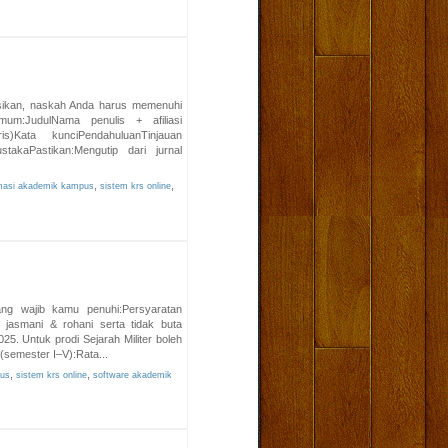
sikan, naskah Anda harus memenuhi
um:JudulNama penulis + afiliasi
)Kata kunciPendahuluanTinjauan
takaPastikan:Mengutip dari jurnal
,
,
rmasi akademik kampus
sistem krs online
ng wajib kamu penuhi:Persyaratan
jasmani & rohani serta tidak buta
25. Untuk prodi Sejarah Militer boleh
 (semester I–V):Rata...
,
,
pus
sistem krs online
software akademik