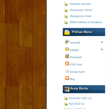
Software Karaoke
Restaurant / Resto
Managemen Hotel
BMW Software & Hardware
Pilihan Menu
Interaktif
Katalog
Download
RSS Feed
Kontak Kami
Blog
Arsip Berita
Desember 2021 (1)
April 2013 (1)