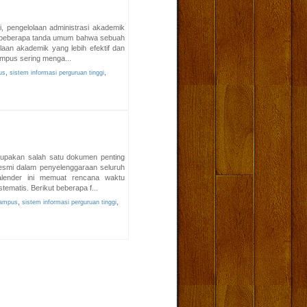
, pengelolaan administrasi akademik
ut beberapa tanda umum bahwa sebuah
n akademik yang lebih efektif dan
ampus sering menga...
,
,
us
sistem informasi perguruan tinggi
upakan salah satu dokumen penting
resmi dalam penyelenggaraan seluruh
alender ini memuat rencana waktu
tematis. Berikut beberapa f...
,
,
kampus
sistem informasi perguruan tinggi