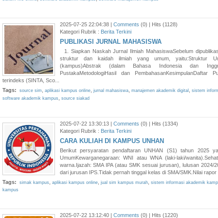
2025-07-25 22:04:38 |
Comments
(0) | Hits (1128)
Kategori Rubrik :
Berita Terkini
PUBLIKASI JURNAL MAHASISWA
1. Siapkan Naskah Jurnal Ilmiah MahasiswaSebelum dipublika
struktur dan kaidah ilmiah yang umum, yaitu:Struktur Um
(kampus)Abstrak (dalam Bahasa Indonesia dan Inggris
PustakaMetodologiHasil dan PembahasanKesimpulanDaftar Pus
terindeks (SINTA, Sco...
Tags:
,
,
,
,
source sim
aplikasi kampus online
jurnal mahasiswa
manajemen akademik digital
sistem info
,
software akademik kampus
source siakad
2025-07-22 13:30:13 |
Comments
(0) | Hits (1334)
Kategori Rubrik :
Berita Terkini
CARA KULIAH DI KAMPUS UNHAN
Berikut persyaratan pendaftaran UNHAN (S1) tahun 2025 ya
UmumKewarganegaraan: WNI atau WNA (laki-laki/wanita).Sehat 
warna.Ijazah: SMA IPA (atau SMK sesuai jurusan), lulusan 2024/20
dari jurusan IPS.Tidak pernah tinggal kelas di SMA/SMK.Nilai rapor
Tags:
,
,
,
simak kampus
aplikasi kampus online
jual sim kampus murah
sistem informasi akademik kam
kampus
2025-07-22 13:12:40 |
Comments
(0) | Hits (1220)