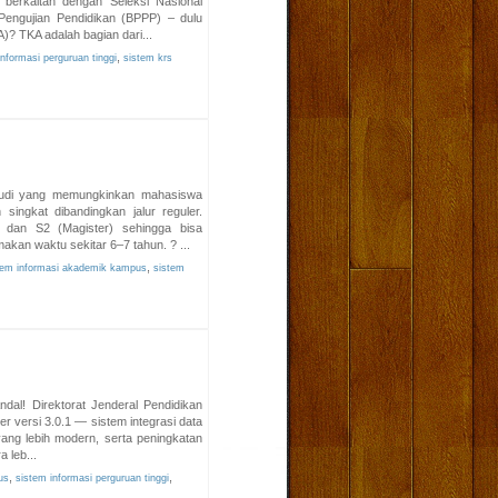
 berkaitan dengan Seleksi Nasional
Pengujian Pendidikan (BPPP) – dulu
 TKA adalah bagian dari...
,
nformasi perguruan tinggi
sistem krs
tudi yang memungkinkan mahasiswa
singkat dibandingkan jalur reguler.
 dan S2 (Magister) sehingga bisa
akan waktu sekitar 6–7 tahun. ? ...
,
tem informasi akademik kampus
sistem
ndal! Direktorat Jenderal Pendidikan
er versi 3.0.1 — sistem integrasi data
yang lebih modern, serta peningkatan
 leb...
,
,
us
sistem informasi perguruan tinggi