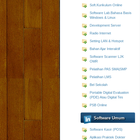
Soft.Kurikulum Online
Software Lab.Bahasa Basis
Windows & Linux
Development Server
Radio Internet
Setting LAN & Hotspot
Bahan Ajar Interaktif
Software Scanner LJK
OMR
Pelatihan PAS SMA|SMP
Pelatihan LMS
Bel Sekolah
Portable Digital Evaluation
(PDE) Atau Digital Tes
PSB Online
Software Umum
Software Kasir (POS)
Aplikasi Praktek Dokter