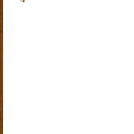
Indonesia. |
Klik Peta
Laboratorium Bahasa
|
SiteMap
|
RSS
|
Exucet Time 