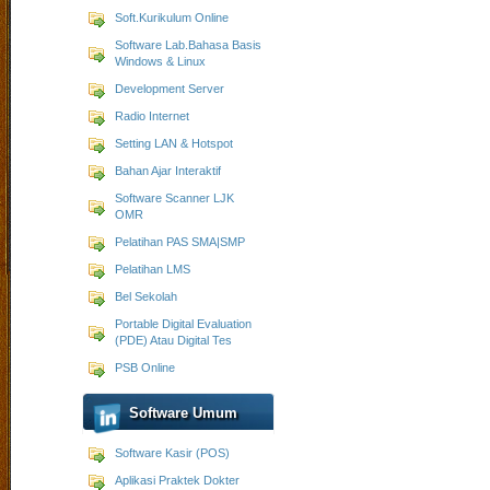
Soft.Kurikulum Online
Software Lab.Bahasa Basis
Windows & Linux
Development Server
Radio Internet
Setting LAN & Hotspot
Bahan Ajar Interaktif
Software Scanner LJK
OMR
Pelatihan PAS SMA|SMP
Pelatihan LMS
Bel Sekolah
Portable Digital Evaluation
(PDE) Atau Digital Tes
PSB Online
Software Umum
Software Kasir (POS)
Aplikasi Praktek Dokter