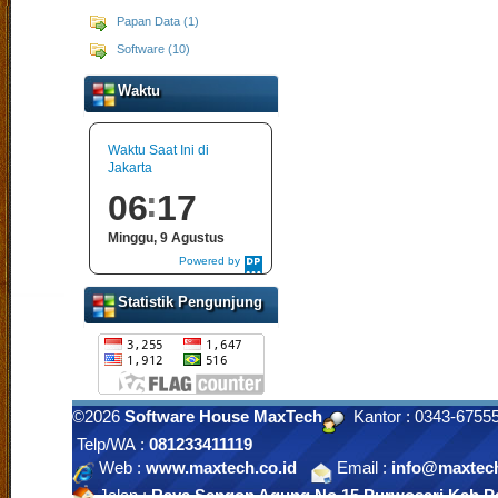
Papan Data (1)
Software (10)
Waktu
Waktu Saat Ini di
Jakarta
06
17
Minggu, 9 Agustus
Powered by
DaysPedia.com
Statistik Pengunjung
©2026
Software House MaxTech
Kantor : 0343-675
Telp/WA :
081233411119
Web :
www.maxtech.co.id
Email :
info@maxtech
Jalan :
Raya Sengon Agung No 15 Purwosari Kab.Pa