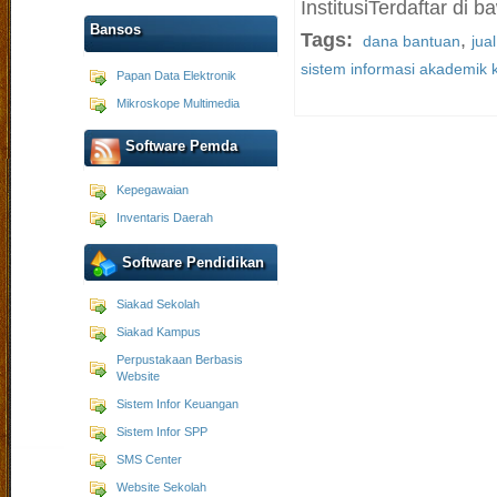
InstitusiTerdaftar di b
Bansos
Tags:
,
dana bantuan
jua
sistem informasi akademik
Papan Data Elektronik
Mikroskope Multimedia
Software Pemda
Kepegawaian
Inventaris Daerah
Software Pendidikan
Siakad Sekolah
Siakad Kampus
Perpustakaan Berbasis
Website
Sistem Infor Keuangan
Sistem Infor SPP
SMS Center
Website Sekolah