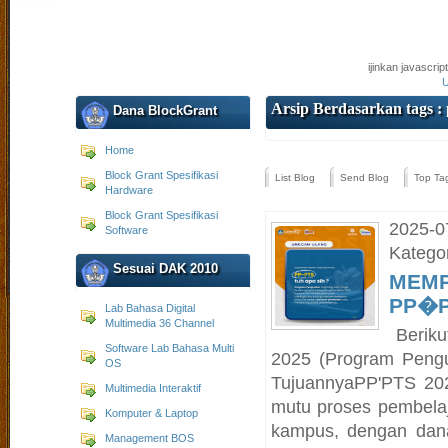
ijinkan javascri
U
Arsip Berdasarkan tags : 
Dana BlockGrant
Home
Block Grant Spesifikasi
List Blog
Send Blog
Top Ta
Hardware
Block Grant Spesifikasi
2025-0
Software
Kategor
Sesuai DAK 2010
MEMP
PP�P
Lab Bahasa Digital
Multimedia 36 Channel
Beriku
Software Lab Bahasa Multi
2025 (Program Pengu
OS
TujuannyaPP'PTS 202
Multimedia Interaktif
mutu proses pembela
Komputer & Laptop
kampus, dengan dan
Management BOS