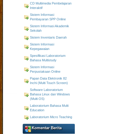
CD Multimedia Pembelajaran
Interaktif
Sistem Informasi
Pembayaran SPP Online
Sistem Informasi Akademik
Sekolah
Sistem Inventaris Daerah
Sistem Informasi
Kepegawaian
Spesifikasi Laboratorium
Bahasa Multistudy
Sistem Informasi
Perpustakaan Online
Papan Data Elektronik 82
Inchi (Multi Touch Screen)
Software Laboratorium
Bahasa Linux dan Windows
(Multi OS)
Laboratorium Bahasa Multi
Education
Laboratorium Micro Teaching
Komentar Berita