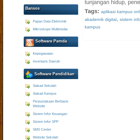
tunjangan hidup, penel
Bansos
Tags:
aplikasi kampus onl
,
akademik digital
sistem in
Papan Data Elektronik
kampus
Mikroskope Multimedia
Software Pemda
Kepegawaian
Inventaris Daerah
Software Pendidikan
Siakad Sekolah
Siakad Kampus
Perpustakaan Berbasis
Website
Sistem Infor Keuangan
Sistem Infor SPP
SMS Center
Website Sekolah