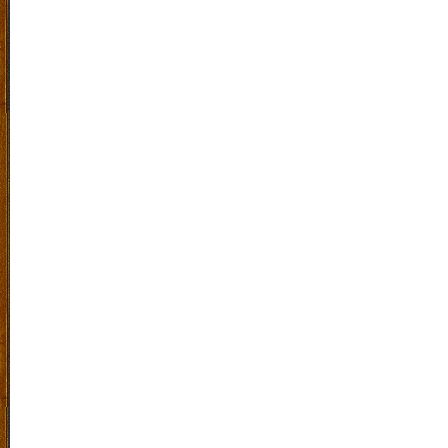
Laboratorium Bahasa
|
SiteMap
|
RSS
|
Exucet Time 