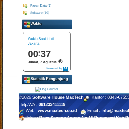
Papan Data (1)
Software (10)
Waktu
Waktu Saat Ini di
Jakarta
00
37
Jumat, 7 Agustus
Powered by
DaysPedia.com
Statistik Pengunjung
©2026
Software House MaxTech
Kantor : 0343-675
Telp/WA :
081233411119
Web :
www.maxtech.co.id
Email :
info@maxtech
Jalan :
Raya Sengon Agung No 15 Purwosari Kab.Pa
Indonesia. |
Klik Peta