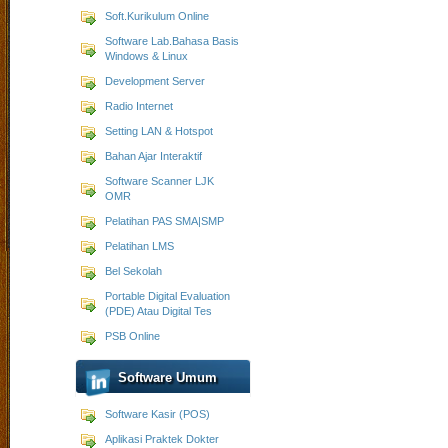
Soft.Kurikulum Online
Software Lab.Bahasa Basis
Windows & Linux
Development Server
Radio Internet
Setting LAN & Hotspot
Bahan Ajar Interaktif
Software Scanner LJK
OMR
Pelatihan PAS SMA|SMP
Pelatihan LMS
Bel Sekolah
Portable Digital Evaluation
(PDE) Atau Digital Tes
PSB Online
Software Umum
Software Kasir (POS)
Aplikasi Praktek Dokter