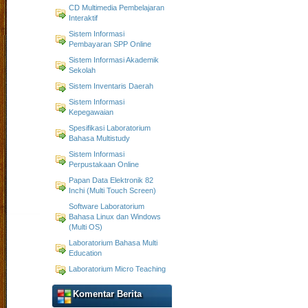
CD Multimedia Pembelajaran
Interaktif
Sistem Informasi
Pembayaran SPP Online
Sistem Informasi Akademik
Sekolah
Sistem Inventaris Daerah
Sistem Informasi
Kepegawaian
Spesifikasi Laboratorium
Bahasa Multistudy
Sistem Informasi
Perpustakaan Online
Papan Data Elektronik 82
Inchi (Multi Touch Screen)
Software Laboratorium
Bahasa Linux dan Windows
(Multi OS)
Laboratorium Bahasa Multi
Education
Laboratorium Micro Teaching
Komentar Berita