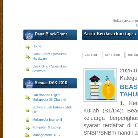
ijinkan javascri
U
Arsip Berdasarkan tags :
Dana BlockGrant
Home
Block Grant Spesifikasi
List Blog
Send Blog
Top Ta
Hardware
Block Grant Spesifikasi
2025-0
Software
Kategor
Sesuai DAK 2010
BEAS
TAHU
Lab Bahasa Digital
Multimedia 36 Channel
1. Ke
Software Lab Bahasa Multi
Kuliah (S1/D4): Be
OS
keluarga berpenghas
Multimedia Interaktif
syarat: terdaftar di 
Komputer & Laptop
SNBP/SNBT/mandiri.
Management BOS