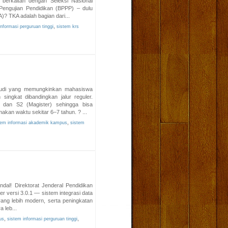
 berkaitan dengan Seleksi Nasional
Pengujian Pendidikan (BPPP) – dulu
 TKA adalah bagian dari...
,
nformasi perguruan tinggi
sistem krs
tudi yang memungkinkan mahasiswa
singkat dibandingkan jalur reguler.
 dan S2 (Magister) sehingga bisa
akan waktu sekitar 6–7 tahun. ? ...
,
tem informasi akademik kampus
sistem
ndal! Direktorat Jenderal Pendidikan
er versi 3.0.1 — sistem integrasi data
yang lebih modern, serta peningkatan
 leb...
,
,
us
sistem informasi perguruan tinggi