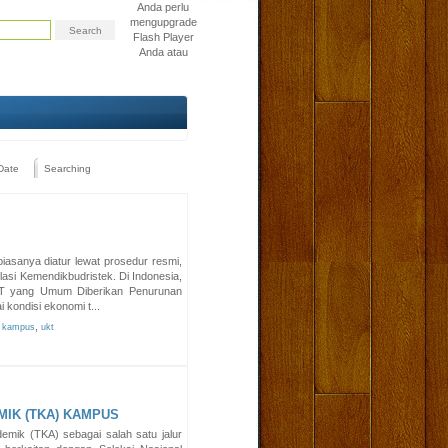
Anda perlu
mengupgrade
Flash Player
Anda atau
Date
Searching
asanya diatur lewat prosedur resmi,
asi Kemendikbudristek. Di Indonesia,
KT yang Umum Diberikan Penurunan
kondisi ekonomi t...
,
k kampus
ukt
IK (TKA) KAMPUS
emik (TKA) sebagai salah satu jalur