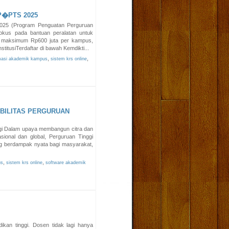
�PTS 2025
025 (Program Penguatan Perguruan
okus pada bantuan peralatan untuk
n maksimum Rp600 juta per kampus,
tusiTerdaftar di bawah Kemdikti...
,
,
masi akademik kampus
sistem krs online
BILITAS PERGURUAN
ggi Dalam upaya membangun citra dan
asional dan global, Perguruan Tinggi
ang berdampak nyata bagi masyarakat,
,
,
us
sistem krs online
software akademik
ikan tinggi. Dosen tidak lagi hanya