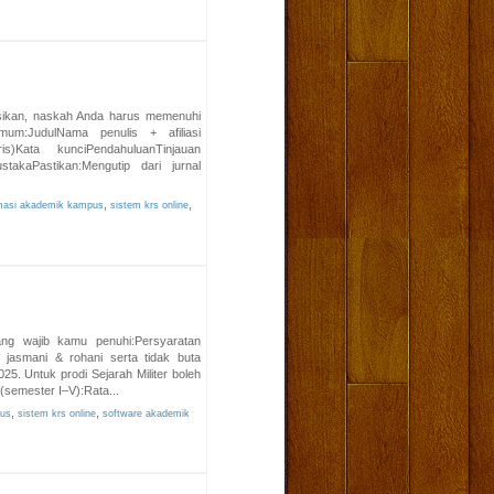
sikan, naskah Anda harus memenuhi
um:JudulNama penulis + afiliasi
)Kata kunciPendahuluanTinjauan
takaPastikan:Mengutip dari jurnal
,
,
rmasi akademik kampus
sistem krs online
ng wajib kamu penuhi:Persyaratan
jasmani & rohani serta tidak buta
25. Untuk prodi Sejarah Militer boleh
 (semester I–V):Rata...
,
,
pus
sistem krs online
software akademik