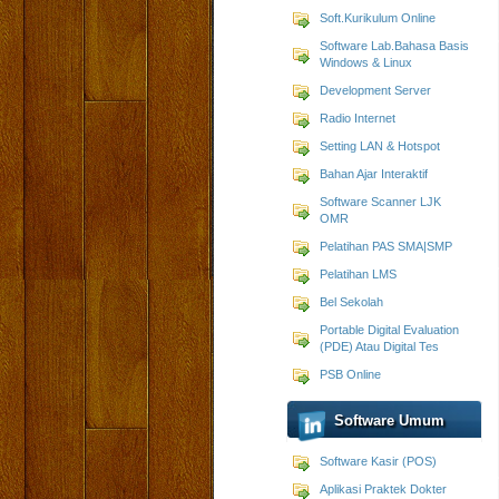
Soft.Kurikulum Online
Software Lab.Bahasa Basis
Windows & Linux
Development Server
Radio Internet
Setting LAN & Hotspot
Bahan Ajar Interaktif
Software Scanner LJK
OMR
Pelatihan PAS SMA|SMP
Pelatihan LMS
Bel Sekolah
Portable Digital Evaluation
(PDE) Atau Digital Tes
PSB Online
Software Umum
Software Kasir (POS)
Aplikasi Praktek Dokter