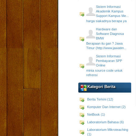
Sistem Informasi
Akademik Kampus
Support Kampus Me...
harga siakadnya berapa ya
Hardware dan
Software Diagnosa
BMW
Berapaan itu gan ? Jawa
Timur (http://www.jawatim...
Sistem Informasi
Pembayaran SPP
Online
minta source code untuk
refrensi
Kategori Berita
Berita Terkini (12)
Komputer Dan Internet (2)
NetBook (1)
Laboratorium Bahasa (6)
Laboratorium Mikroteaching
(1)