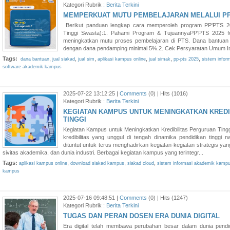
Kategori Rubrik :
Berita Terkini
MEMPERKUAT MUTU PEMBELAJARAN MELALUI PP
Berikut panduan lengkap cara memperoleh program PP'PTS 2
Tinggi Swasta):1. Pahami Program & TujuannyaPP'PTS 2025 f
meningkatkan mutu proses pembelajaran di PTS. Dana bantua
dengan dana pendamping minimal 5%.2. Cek Persyaratan Umum Insti
Tags:
,
,
,
,
,
,
dana bantuan
jual siakad
jual sim
aplikasi kampus online
jual simak
pp-pts 2025
sistem infor
software akademik kampus
2025-07-22 13:12:25 |
Comments
(0) | Hits (1016)
Kategori Rubrik :
Berita Terkini
KEGIATAN KAMPUS UNTUK MENINGKATKAN KREDI
TINGGI
Kegiatan Kampus untuk Meningkatkan Kredibilitas Perguruan Tin
kredibilitas yang unggul di tengah dinamika pendidikan tinggi n
dituntut untuk terus menghadirkan kegiatan-kegiatan strategis y
sivitas akademika, dan dunia industri. Berbagai kegiatan kampus yang terintegr...
Tags:
,
,
,
aplikasi kampus online
download siakad kampus
siakad cloud
sistem informasi akademik kamp
kampus
2025-07-16 09:48:51 |
Comments
(0) | Hits (1247)
Kategori Rubrik :
Berita Terkini
TUGAS DAN PERAN DOSEN ERA DUNIA DIGITAL
Era digital telah membawa perubahan besar dalam dunia pendid