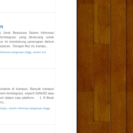
ON
i Jenis Beasiswa Sistem Informasi
rintegrasi yang dirancang untuk
ur ini mendukung penerapan diskon
paran. Dengan fitur ini, kampu...
,
nformasi perguruan tinggi
sistem krs
gunakan di kampus: Banyak kampus
tem terintegrasi, seperti SIAKAD atau
ri dalam satu platform. 1. E-Book
u...
,
,
ampus
sistem informasi perguruan tinggi