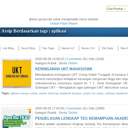
ijinkan javascript untuk mengenable menu website.
Unduh Flash Player
Arsip Berdasarkan tags : aplikasi
List Blog
Send Blog
Top Tags
Name A-Z
Name Z-A
Old Date
New 
2025-08-08 14:08:23 |
Comments
(0) | Hits (1140)
Kategori Rubrik :
Berita Terkini
KERINGANAN UKT MAHASISWA
Mendapatkan keringanan UKT (Uang Kuliah Tunggal) di kampus bi
karena menyangkut kebijakan keuangan perguruan tinggi dan regul
mekanismenya umumnya seperti ini: ? 1. Jenis Keringanan U
Golongan UKT – Mengajukan agar golongan UKT diturunkan sesuai 
Tags:
,
,
,
aplikasi kampus online
sistem informasi akademik kampus
sistem krs online
software akademi
2025-08-02 17:50:56 |
Comments
(0) | Hits (2589)
Kategori Rubrik :
Berita Terkini
PENJELASAN LENGKAP TES KEMAMPUAN AKADEM
Berikut adalah penjelasan lengkap tentang Tes Kemampuan Akad