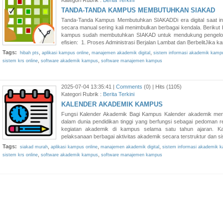
Kategori Rubrik :
Berita Terkini
TANDA-TANDA KAMPUS MEMBUTUHKAN SIAKAD
Tanda-Tanda Kampus Membutuhkan SIAKADDi era digital saat ini
secara manual sering kali menimbulkan berbagai kendala. Berik
kampus sudah membutuhkan SIAKAD untuk mendukung pengelolaa
efisien: 1. Proses Administrasi Berjalan Lambat dan BerbelitJika k
Tags:
,
,
,
hibah pts
aplikasi kampus online
manajemen akademik digital
sistem informasi akademik kamp
,
,
sistem krs online
software akademik kampus
software manajemen kampus
2025-07-04 13:35:41 |
Comments
(0) | Hits (1105)
Kategori Rubrik :
Berita Terkini
KALENDER AKADEMIK KAMPUS
Fungsi Kalender Akademik Bagi Kampus Kalender akademik mer
dalam dunia pendidikan tinggi yang berfungsi sebagai pedoman 
kegiatan akademik di kampus selama satu tahun ajaran. K
pelaksanaan berbagai aktivitas akademik secara terstruktur dan sis
Tags:
,
,
,
siakad murah
aplikasi kampus online
manajemen akademik digital
sistem informasi akademik 
,
,
sistem krs online
software akademik kampus
software manajemen kampus