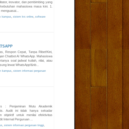
litator, inovator, dan pembimbing yang
kebutuhan mahasiswa masa kini. 1.
b menguasai...
,
,
ik kampus
sistem krs online
software
ATSAPP
s, Respon Cepat, Tanpa Ribet!Kini,
an Chatbot AI WhatsApp. Mahasiswa
anya soal jadwal kuliah, nilai, atau
gsung lewat WhatsApp!&nb...
,
m kampus
sistem informasi perguruan
teks : Penjaminan Mutu Akademik
s. Audit ini tidak hanya sekadar
 objektif untuk menilai efektivitas
t Internal Perguruan ...
,
,
us
sistem informasi perguruan tinggi