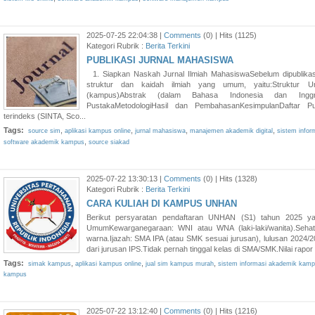
2025-07-25 22:04:38 |
Comments
(0) | Hits (1125)
Kategori Rubrik :
Berita Terkini
PUBLIKASI JURNAL MAHASISWA
1. Siapkan Naskah Jurnal Ilmiah MahasiswaSebelum dipublika
struktur dan kaidah ilmiah yang umum, yaitu:Struktur Um
(kampus)Abstrak (dalam Bahasa Indonesia dan Inggris
PustakaMetodologiHasil dan PembahasanKesimpulanDaftar Pus
terindeks (SINTA, Sco...
Tags:
,
,
,
,
source sim
aplikasi kampus online
jurnal mahasiswa
manajemen akademik digital
sistem info
,
software akademik kampus
source siakad
2025-07-22 13:30:13 |
Comments
(0) | Hits (1328)
Kategori Rubrik :
Berita Terkini
CARA KULIAH DI KAMPUS UNHAN
Berikut persyaratan pendaftaran UNHAN (S1) tahun 2025 ya
UmumKewarganegaraan: WNI atau WNA (laki-laki/wanita).Sehat 
warna.Ijazah: SMA IPA (atau SMK sesuai jurusan), lulusan 2024/20
dari jurusan IPS.Tidak pernah tinggal kelas di SMA/SMK.Nilai rapor
Tags:
,
,
,
simak kampus
aplikasi kampus online
jual sim kampus murah
sistem informasi akademik kam
kampus
2025-07-22 13:12:40 |
Comments
(0) | Hits (1216)