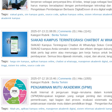
berperan sebagai penyampai ilmu di kelas, tetapi juga sebagai fasi
harus mampu beradaptasi dengan perkembangan teknologi dan 
Pengelolaan Pembelajaran Berbasis DigitalDosen di era digital waji
Tags:
,
,
,
,
siakad gratis
sim kampus gratis
source code
aplikasi kampus online
sistem informasi akadem
akademik kampus
2025-07-13 21:08:05 |
Comments
(0) | Hits (1141)
Kategori Rubrik :
Berita Terkini
SIAKAD KAMPUS TERINTEGRASI CHATBOT AI WH
SIAKAD Kampus Terintegrasi Chatbot AI WhatsApp Solusi Cerda
SIAKAD kampus Anda semakin modern dan efisien dengan dukung
tidak perlu lagi antre atau menunggu jam kerja hanya untuk bert
pembayaran. Semua bisa dijawab otomatis, cepat, dan akurat, lan
Tags:
,
,
,
,
harga sim kampus
aplikasi kampus online
chatbot ai whatsapp
manajemen akademik digital
si
,
,
tinggi
sistem krs online
source code sim
2025-07-12 18:15:46 |
Comments
(0) | Hits (1055)
Kategori Rubrik :
Berita Terkini
PENJAMINAN MUTU AKADEMIK (SPMI)
Audit Internal di perguruan tinggi—terutama dalam kon
(SPMI)Merupakan kegiatan yang sangat penting dan strategi
pemeriksaan, tapi bagian dari proses evaluasi sistematis dan
pelaksanaan standar mutu dalam pendidikan tinggi. Pengertian Audi
Tags:
,
,
,
hibah pts
aplikasi kampus online
manajemen akademik digital
sistem informasi akademik kamp