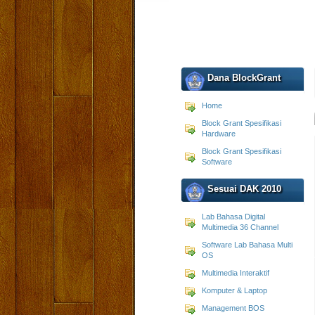
Dana BlockGrant
Home
Block Grant Spesifikasi
Hardware
Block Grant Spesifikasi
Software
Sesuai DAK 2010
Lab Bahasa Digital
Multimedia 36 Channel
Software Lab Bahasa Multi
OS
Multimedia Interaktif
Komputer & Laptop
Management BOS