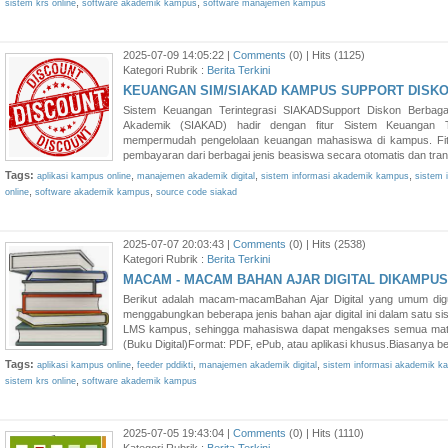
,
,
sistem krs online
software akademik kampus
software manajemen kampus
2025-07-09 14:05:22 |
Comments
(0) | Hits (1125)
Kategori Rubrik :
Berita Terkini
KEUANGAN SIM/SIAKAD KAMPUS SUPPORT DISK
Sistem Keuangan Terintegrasi SIAKADSupport Diskon Berbaga
Akademik (SIAKAD) hadir dengan fitur Sistem Keuangan Te
mempermudah pengelolaan keuangan mahasiswa di kampus. Fit
pembayaran dari berbagai jenis beasiswa secara otomatis dan trans
Tags:
,
,
,
aplikasi kampus online
manajemen akademik digital
sistem informasi akademik kampus
sistem i
,
,
online
software akademik kampus
source code siakad
2025-07-07 20:03:43 |
Comments
(0) | Hits (2538)
Kategori Rubrik :
Berita Terkini
MACAM - MACAM BAHAN AJAR DIGITAL DIKAMPUS
Berikut adalah macam-macamBahan Ajar Digital yang umum di
menggabungkan beberapa jenis bahan ajar digital ini dalam satu sis
LMS kampus, sehingga mahasiswa dapat mengakses semua mate
(Buku Digital)Format: PDF, ePub, atau aplikasi khusus.Biasanya ber
Tags:
,
,
,
aplikasi kampus online
feeder pddikti
manajemen akademik digital
sistem informasi akademik k
,
sistem krs online
software akademik kampus
2025-07-05 19:43:04 |
Comments
(0) | Hits (1110)