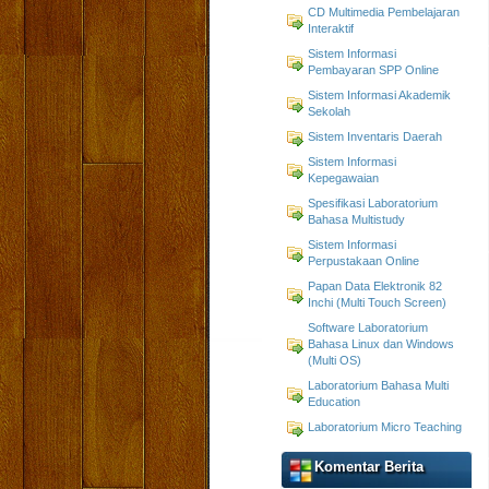
CD Multimedia Pembelajaran
Interaktif
Sistem Informasi
Pembayaran SPP Online
Sistem Informasi Akademik
Sekolah
Sistem Inventaris Daerah
Sistem Informasi
Kepegawaian
Spesifikasi Laboratorium
Bahasa Multistudy
Sistem Informasi
Perpustakaan Online
Papan Data Elektronik 82
Inchi (Multi Touch Screen)
Software Laboratorium
Bahasa Linux dan Windows
(Multi OS)
Laboratorium Bahasa Multi
Education
Laboratorium Micro Teaching
Komentar Berita