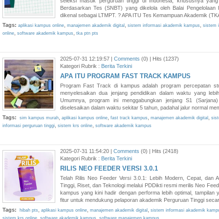
seleksi masuk perguruan tinggi di Indonesia, khususnya yang
Berdasarkan Tes (SNBT) yang dikelola oleh Balai Pengelolaan 
dikenal sebagai LTMPT. ? APA ITU Tes Kemampuan Akademik (TKA)?
Tags:
,
,
,
aplikasi kampus online
manajemen akademik digital
sistem informasi akademik kampus
sistem i
,
,
online
software akademik kampus
tka ptn pts
2025-07-31 12:19:57 |
Comments
(0) | Hits (1237)
Kategori Rubrik :
Berita Terkini
APA ITU PROGRAM FAST TRACK KAMPUS
Program Fast Track di kampus adalah program percepatan s
menyelesaikan dua jenjang pendidikan dalam waktu yang lebih 
Umumnya, program ini menggabungkan jenjang S1 (Sarjana)
diselesaikan dalam waktu sekitar 5 tahun, padahal jalur normal mem
Tags:
,
,
,
,
sim kampus murah
aplikasi kampus online
fast track kampus
manajemen akademik digital
sis
,
,
informasi perguruan tinggi
sistem krs online
software akademik kampus
2025-07-31 11:54:20 |
Comments
(0) | Hits (2418)
Kategori Rubrik :
Berita Terkini
RILIS NEO FEEDER VERSI 3.0.1
Telah Rilis Neo Feeder Versi 3.0.1: Lebih Modern, Cepat, dan A
Tinggi, Riset, dan Teknologi melalui PDDikti resmi merilis Neo Feed
kampus yang kini hadir dengan performa lebih optimal, tampilan 
fitur untuk mendukung pelaporan akademik Perguruan Tinggi secara
Tags:
,
,
,
hibah pts
aplikasi kampus online
manajemen akademik digital
sistem informasi akademik kamp
,
,
sistem krs online
software akademik kampus
software manajemen kampus