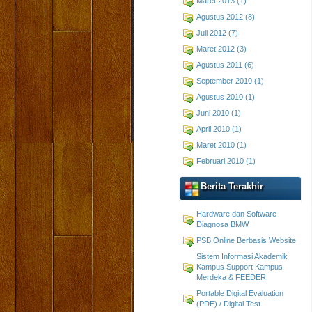
Maret 2013 (1)
Agustus 2012 (8)
Juli 2012 (7)
Maret 2012 (3)
Agustus 2011 (6)
September 2010 (1)
Agustus 2010 (1)
Juni 2010 (1)
April 2010 (1)
Maret 2010 (1)
Februari 2010 (1)
Berita Terakhir
Hardware dan Software
Diagnosa BMW
PSB Online Berbasis Website
Sistem Informasi Akademik
Kampus Support Kampus
Merdeka & FEEDER
Portable Digital Evaluation
(PDE) / Digital Test