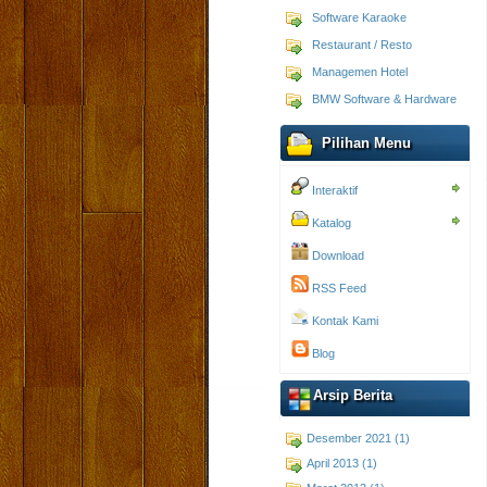
Software Karaoke
Restaurant / Resto
Managemen Hotel
BMW Software & Hardware
Pilihan Menu
Interaktif
Katalog
Download
RSS Feed
Kontak Kami
Blog
Arsip Berita
Desember 2021 (1)
April 2013 (1)