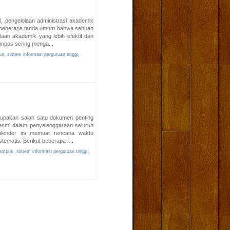
, pengelolaan administrasi akademik
ut beberapa tanda umum bahwa sebuah
n akademik yang lebih efektif dan
ampus sering menga...
,
,
us
sistem informasi perguruan tinggi
upakan salah satu dokumen penting
resmi dalam penyelenggaraan seluruh
alender ini memuat rencana waktu
tematis. Berikut beberapa f...
,
,
kampus
sistem informasi perguruan tinggi